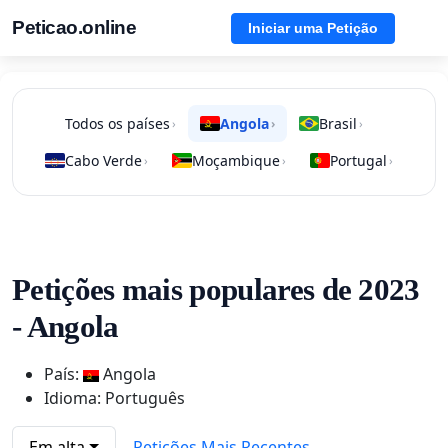
Peticao.online
Iniciar uma Petição
Todos os países
Angola
Brasil
›
›
›
Cabo Verde
Moçambique
Portugal
›
›
›
Petições mais populares de 2023
- Angola
País:
Angola
Idioma: Português
Em alta
Petições Mais Recentes