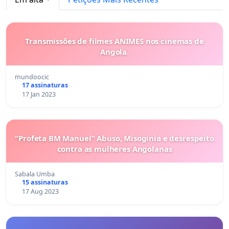
Transmissões de filmes ANIMES nos cinemas de
Angola.
mundoocic
17 assinaturas
17 Jan 2023
“Profeta BM Manuel” Abuso, Misoginia e desrespeito
contra as mulheres Angolanas
Sabala Umba
15 assinaturas
17 Aug 2023