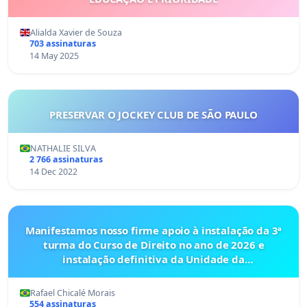
Alialda Xavier de Souza
703 assinaturas
14 May 2025
PRESERVAR O JOCKEY CLUB DE SÃO PAULO
NATHALIE SILVA
2 766 assinaturas
14 Dec 2022
Manifestamos nosso firme apoio à instalação da 3ª
turma do Curso de Direito no ano de 2026 e
instalação definitiva da Unidade da
UEMS(Universidade Estadual de Mato Grosso do Sul),
em Bataguassu.
Rafael Chicalé Morais
554 assinaturas