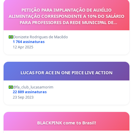
PETIÇÃO PARA IMPLANTAÇÃO DE AUXÍLIO
ALIMENTAÇÃO CORRESPONDENTE A 10% DO SALÁRIO
PARA PROFESSORES DA REDE MUNICIPAL DE
PETROLINA-PE
Donizete Rodrigues de Macêdo
1 764 assinaturas
12 Apr 2025
LUCAS FOR ACE IN ONE PIECE LIVE ACTION
@fa_club_lucasamorim
22 889 assinaturas
23 Sep 2023
BLACKPINK come to Brasil!