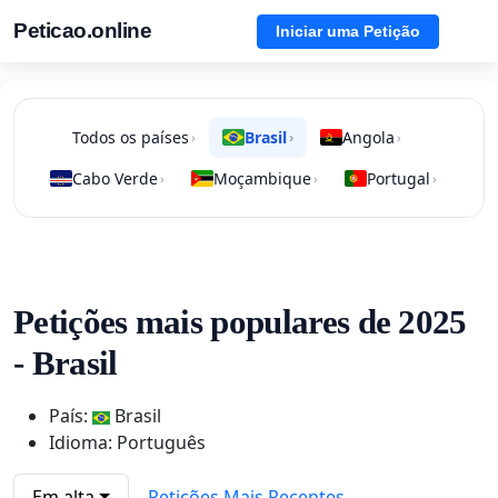
Peticao.online
Iniciar uma Petição
Todos os países
Brasil
Angola
›
›
›
Cabo Verde
Moçambique
Portugal
›
›
›
Petições mais populares de 2025
- Brasil
País:
Brasil
Idioma: Português
Em alta
Petições Mais Recentes