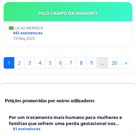
PELO CAMPO DA MADEIRIT
LUCAS MERNICK
442 assinaturas
19 May 2025
1
2
3
4
5
6
7
8
9
...
20
»
Petições promovidas por outros utilizadores
Por um tratamento mais humano para mulheres e
famílias que sofrem uma perda gestacional nos
hospitais portugueses
81 assinaturas