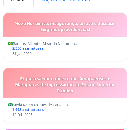
Novo Horizonte: insegurança, atraso e descaso.
Exigimos providências!
Ramirez Allender Miranda Nascimen…
2 350 assinaturas
31 Jan 2025
PL para salvar o direito dos Amapaenses e
Marajoaras de ingressarem ao Ensino Superior
Público
Myrla Karen Moraes de Carvalho
1 993 assinaturas
12 Feb 2025