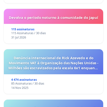
Devolva o período noturno à comunidade do Japuí
115 assinaturas
115 Assinaturas / 30 dias
31 Jul 2026
Denúncia internacional de Rick Azevedo e do
Movimento VAT à Organização das Nações Unidas -
Milhões são escravizados pela escala 6x1 enquanto
o lobby empresarial compra a omissão do
Congresso.
4 474 assinaturas
85 Assinaturas / 30 dias
14 Nov 2025