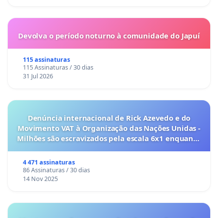
Devolva o período noturno à comunidade do Japuí
115 assinaturas
115 Assinaturas / 30 dias
31 Jul 2026
Denúncia internacional de Rick Azevedo e do
Movimento VAT à Organização das Nações Unidas -
Milhões são escravizados pela escala 6x1 enquanto
o lobby empresarial compra a omissão do
Congresso.
4 471 assinaturas
86 Assinaturas / 30 dias
14 Nov 2025