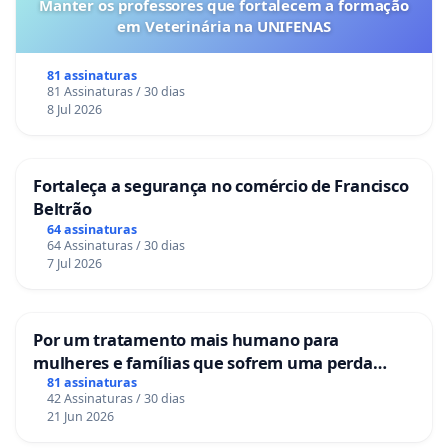
Manter os professores que fortalecem a formação
em Veterinária na UNIFENAS
81 assinaturas
81 Assinaturas / 30 dias
8 Jul 2026
Fortaleça a segurança no comércio de Francisco
Beltrão
64 assinaturas
64 Assinaturas / 30 dias
7 Jul 2026
Por um tratamento mais humano para
mulheres e famílias que sofrem uma perda
gestacional nos hospitais portugueses
81 assinaturas
42 Assinaturas / 30 dias
21 Jun 2026