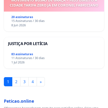
MOVIMENTO BUSÃO DE GRAÇA – PELO DIREITO À
CIDADE TARIFA ZERO JÁ EM CORONEL FABRICIANO
20 assinaturas
15 Assinaturas / 30 dias
8 Jun 2026
JUSTIÇA POR LETÍCIA
83 assinaturas
11 Assinaturas / 30 dias
1 Jul 2026
1
2
3
4
»
Peticao.online
Oferecemos hospedagem gratuita para petições online. Criar uma