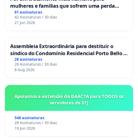
mulheres e famílias que sofrem uma perda
gestacional nos hospitais portugueses
81 assinaturas
42 Assinaturas / 30 dias
21 Jun 2026
Assembleia Extraordinária para destituir o
síndico do Condomínio Residencial Porto Bello -
La Casa
28 assinaturas
28 Assinaturas / 30 dias
8 Aug 2026
Apoiamos a extensão da GAACTA para TODOS os
servidores do STJ
548 assinaturas
28 Assinaturas / 30 dias
19 Jun 2026