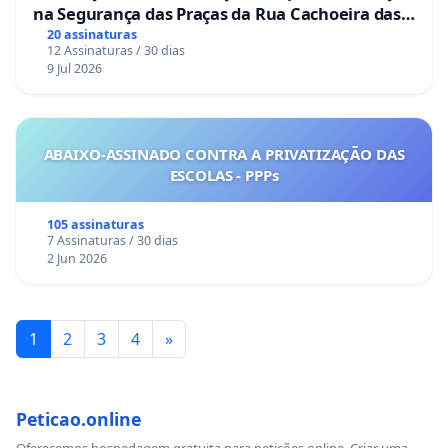
na Segurança das Praças da Rua Cachoeira das
Sete Ilhas
20 assinaturas
12 Assinaturas / 30 dias
9 Jul 2026
ABAIXO-ASSINADO CONTRA A PRIVATIZAÇÃO DAS
ESCOLAS - PPPs
105 assinaturas
7 Assinaturas / 30 dias
2 Jun 2026
1
2
3
4
»
Peticao.online
Oferecemos hospedagem gratuita para petições online. Criar uma