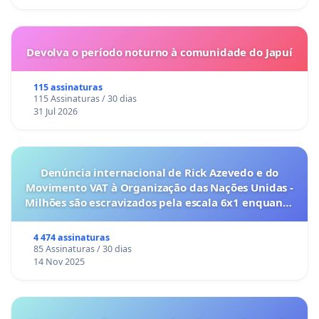
Devolva o período noturno à comunidade do Japuí
115 assinaturas
115 Assinaturas / 30 dias
31 Jul 2026
Denúncia internacional de Rick Azevedo e do
Movimento VAT à Organização das Nações Unidas -
Milhões são escravizados pela escala 6x1 enquanto
o lobby empresarial compra a omissão do
Congresso.
4 474 assinaturas
85 Assinaturas / 30 dias
14 Nov 2025