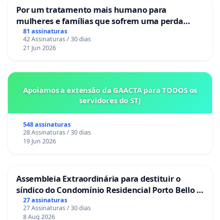
Por um tratamento mais humano para
mulheres e famílias que sofrem uma perda
gestacional nos hospitais portugueses
81 assinaturas
42 Assinaturas / 30 dias
21 Jun 2026
Apoiamos a extensão da GAACTA para TODOS os
servidores do STJ
548 assinaturas
28 Assinaturas / 30 dias
19 Jun 2026
Assembleia Extraordinária para destituir o
síndico do Condomínio Residencial Porto Bello -
La Casa
27 assinaturas
27 Assinaturas / 30 dias
8 Aug 2026