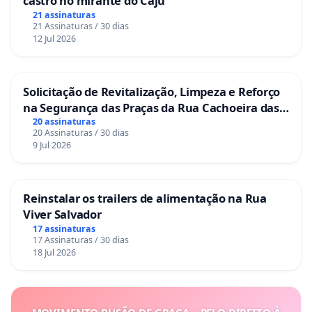
castro no mirante do Caju
21 assinaturas
21 Assinaturas / 30 dias
12 Jul 2026
Solicitação de Revitalização, Limpeza e Reforço
na Segurança das Praças da Rua Cachoeira das
Sete Ilhas
20 assinaturas
20 Assinaturas / 30 dias
9 Jul 2026
Reinstalar os trailers de alimentação na Rua
Viver Salvador
17 assinaturas
17 Assinaturas / 30 dias
18 Jul 2026