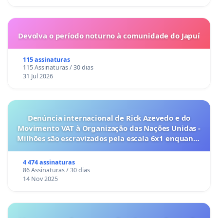
Devolva o período noturno à comunidade do Japuí
115 assinaturas
115 Assinaturas / 30 dias
31 Jul 2026
Denúncia internacional de Rick Azevedo e do
Movimento VAT à Organização das Nações Unidas -
Milhões são escravizados pela escala 6x1 enquanto
o lobby empresarial compra a omissão do
Congresso.
4 474 assinaturas
86 Assinaturas / 30 dias
14 Nov 2025