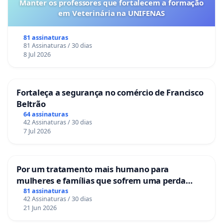
Manter os professores que fortalecem a formação
em Veterinária na UNIFENAS
81 assinaturas
81 Assinaturas / 30 dias
8 Jul 2026
Fortaleça a segurança no comércio de Francisco
Beltrão
64 assinaturas
42 Assinaturas / 30 dias
7 Jul 2026
Por um tratamento mais humano para
mulheres e famílias que sofrem uma perda
gestacional nos hospitais portugueses
81 assinaturas
42 Assinaturas / 30 dias
21 Jun 2026