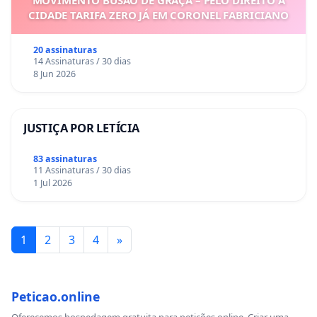
MOVIMENTO BUSÃO DE GRAÇA – PELO DIREITO À
CIDADE TARIFA ZERO JÁ EM CORONEL FABRICIANO
20 assinaturas
14 Assinaturas / 30 dias
8 Jun 2026
JUSTIÇA POR LETÍCIA
83 assinaturas
11 Assinaturas / 30 dias
1 Jul 2026
1
2
3
4
»
Peticao.online
Oferecemos hospedagem gratuita para petições online. Criar uma