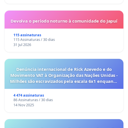
Devolva o período noturno à comunidade do Japuí
115 assinaturas
115 Assinaturas / 30 dias
31 Jul 2026
Denúncia internacional de Rick Azevedo e do
Movimento VAT à Organização das Nações Unidas -
Milhões são escravizados pela escala 6x1 enquanto
o lobby empresarial compra a omissão do
Congresso.
4 474 assinaturas
86 Assinaturas / 30 dias
14 Nov 2025