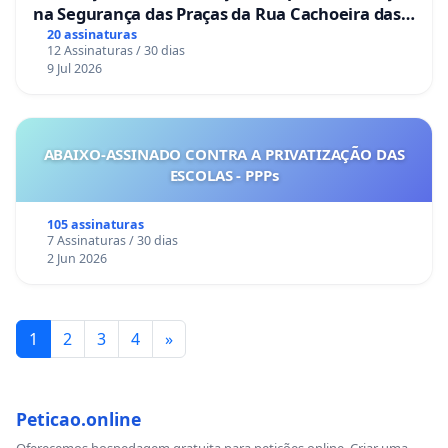
na Segurança das Praças da Rua Cachoeira das
Sete Ilhas
20 assinaturas
12 Assinaturas / 30 dias
9 Jul 2026
ABAIXO-ASSINADO CONTRA A PRIVATIZAÇÃO DAS
ESCOLAS - PPPs
105 assinaturas
7 Assinaturas / 30 dias
2 Jun 2026
1
2
3
4
»
Peticao.online
Oferecemos hospedagem gratuita para petições online. Criar uma