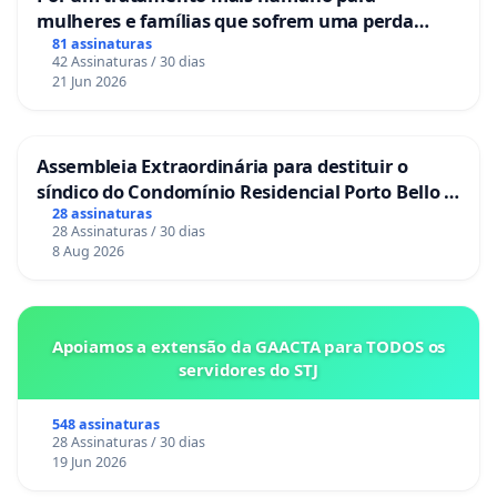
mulheres e famílias que sofrem uma perda
gestacional nos hospitais portugueses
81 assinaturas
42 Assinaturas / 30 dias
21 Jun 2026
Assembleia Extraordinária para destituir o
síndico do Condomínio Residencial Porto Bello -
La Casa
28 assinaturas
28 Assinaturas / 30 dias
8 Aug 2026
Apoiamos a extensão da GAACTA para TODOS os
servidores do STJ
548 assinaturas
28 Assinaturas / 30 dias
19 Jun 2026