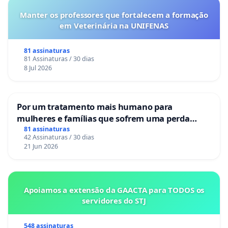
Manter os professores que fortalecem a formação
em Veterinária na UNIFENAS
81 assinaturas
81 Assinaturas / 30 dias
8 Jul 2026
Por um tratamento mais humano para
mulheres e famílias que sofrem uma perda
gestacional nos hospitais portugueses
81 assinaturas
42 Assinaturas / 30 dias
21 Jun 2026
Apoiamos a extensão da GAACTA para TODOS os
servidores do STJ
548 assinaturas