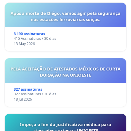
Após a morte de Diégo, vamos agir pela segurança
nas estações ferroviárias suíças.
3 190 assinaturas
415 Assinaturas / 30 dias
13 May 2026
PELA ACEITAÇÃO DE ATESTADOS MÉDICOS DE CURTA
DURAÇÃO NA UNIOESTE
327 assinaturas
327 Assinaturas / 30 dias
18 Jul 2026
Impeça o fim da justificativa médica para
atestados curtos na UNIOESTE