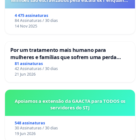
Milhões são escravizados pela escala 6x1 enquanto
o lobby empresarial compra a omissão do
Congresso.
4 475 assinaturas
84 Assinaturas / 30 dias
14 Nov 2025
Por um tratamento mais humano para
mulheres e famílias que sofrem uma perda
gestacional nos hospitais portugueses
81 assinaturas
42 Assinaturas / 30 dias
21 Jun 2026
Apoiamos a extensão da GAACTA para TODOS os
servidores do STJ
548 assinaturas
30 Assinaturas / 30 dias
19 Jun 2026