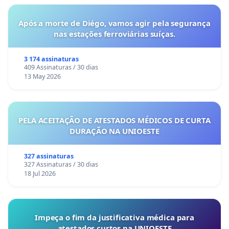
Após a morte de Diégo, vamos agir pela segurança
nas estações ferroviárias suíças.
3 174 assinaturas
409 Assinaturas / 30 dias
13 May 2026
PELA ACEITAÇÃO DE ATESTADOS MÉDICOS DE CURTA
DURAÇÃO NA UNIOESTE
327 assinaturas
327 Assinaturas / 30 dias
18 Jul 2026
Impeça o fim da justificativa médica para
atestados curtos na UNIOESTE