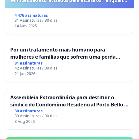
Milhões são escravizados pela escala 6x1 enquanto
o lobby empresarial compra a omissão do
Congresso.
4 476 assinaturas
81 Assinaturas / 30 dias
14 Nov 2025
Por um tratamento mais humano para
mulheres e famílias que sofrem uma perda
gestacional nos hospitais portugueses
81 assinaturas
42 Assinaturas / 30 dias
21 Jun 2026
Assembleia Extraordinária para destituir o
síndico do Condomínio Residencial Porto Bello -
La Casa
30 assinaturas
30 Assinaturas / 30 dias
8 Aug 2026