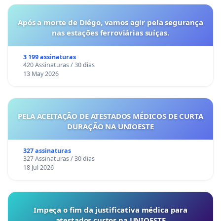
Após a morte de Diégo, vamos agir pela segurança
nas estações ferroviárias suíças.
3 199 assinaturas
420 Assinaturas / 30 dias
13 May 2026
PELA ACEITAÇÃO DE ATESTADOS MÉDICOS DE CURTA
DURAÇÃO NA UNIOESTE
327 assinaturas
327 Assinaturas / 30 dias
18 Jul 2026
Impeça o fim da justificativa médica para
atestados curtos na UNIOESTE