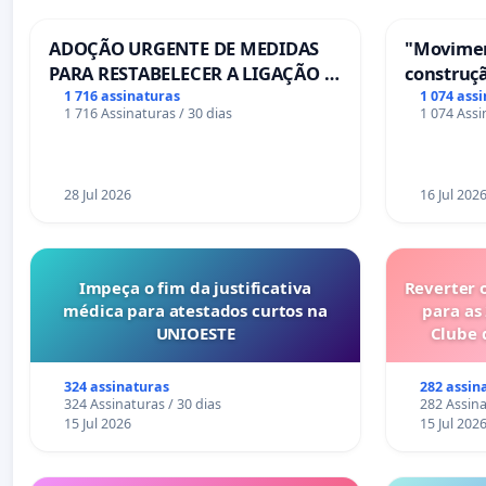
ADOÇÃO URGENTE DE MEDIDAS
"Movimen
PARA RESTABELECER A LIGAÇÃO -
construçã
PONTE RS-129
serviços
1 716 assinaturas
1 074 ass
1 716 Assinaturas / 30 dias
1 074 Assi
Coimbra
28 Jul 2026
16 Jul 202
Impeça o fim da justificativa
Reverter 
médica para atestados curtos na
para as
UNIOESTE
Clube 
324 assinaturas
282 assin
324 Assinaturas / 30 dias
282 Assina
15 Jul 2026
15 Jul 202