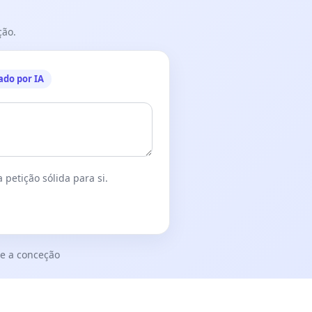
ção.
ado por IA
 petição sólida para si.
e a conceção