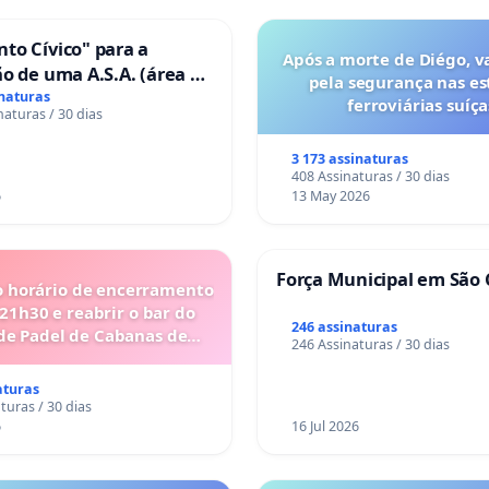
to Cívico" para a
Após a morte de Diégo, v
o de uma A.S.A. (área de
pela segurança nas es
 para autocaravanas) em
inaturas
ferroviárias suíça
naturas / 30 dias
3 173 assinaturas
408 Assinaturas / 30 dias
6
13 May 2026
Força Municipal em São 
o horário de encerramento
 21h30 e reabrir o bar do
246 assinaturas
de Padel de Cabanas de
246 Assinaturas / 30 dias
Tavira
aturas
turas / 30 dias
6
16 Jul 2026