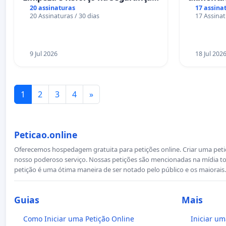
das Praças da Rua Cachoeira das
Salvador
20 assinaturas
17 assina
20 Assinaturas / 30 dias
17 Assinat
Sete Ilhas
9 Jul 2026
18 Jul 202
1
2
3
4
»
Peticao.online
Oferecemos hospedagem gratuita para petições online. Criar uma petiçã
nosso poderoso serviço. Nossas petições são mencionadas na mídia to
petição é uma ótima maneira de ser notado pelo público e os maiorais.
Guias
Mais
Como Iniciar uma Petição Online
Iniciar um