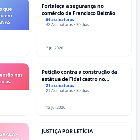
Fortaleça a segurança no
s que
comércio de Francisco Beltrão
ão em
64 assinaturas
FENAS
42 Assinaturas / 30 dias
7 Jul 2026
Petição contra a construção da
tensão nas
estátua de Fidel castro no
iras.
mirante do Caju
21 assinaturas
21 Assinaturas / 30 dias
12 Jul 2026
JUSTIÇA POR LETÍCIA
GRAÇA –