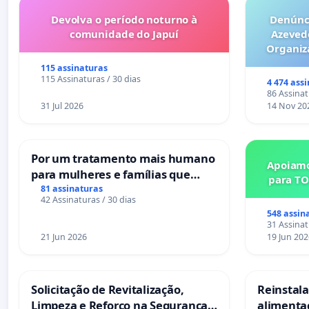
Devolva o período noturno à
Denúnci
comunidade do Japuí
Azeved
Organiz
Milhões sã
115 assinaturas
6x1 enqu
115 Assinaturas / 30 dias
4 474 ass
compra 
86 Assinat
31 Jul 2026
14 Nov 20
Por um tratamento mais humano
Apoiamo
para mulheres e famílias que
para TO
sofrem uma perda gestacional
81 assinaturas
42 Assinaturas / 30 dias
nos hospitais portugueses
548 assin
31 Assinat
21 Jun 2026
19 Jun 202
Solicitação de Revitalização,
Reinstalar
Limpeza e Reforço na Segurança
alimenta