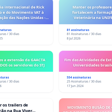
a internacional de Rick
Manter os professore
o e do Movimento VAT à
fortalecem a formaç
ação das Nações Unidas -
Veterinária na UNI
o escravizados pela escala
anto o lobby empresarial
inaturas
81 assinaturas
a omissão do Congresso.
uras / 30 dias
81 Assinaturas / 30 dias
25
8 Jul 2026
s a extensão da GAACTA
Fim das Atividades de Ex
DOS os servidores do STJ
Universidades brasile
aturas
554 assinaturas
uras / 30 dias
25 Assinaturas / 30 dias
6
17 Jun 2024
 os trailers de
MOVIMENTO BUSÃO DE 
ção na Rua Viver