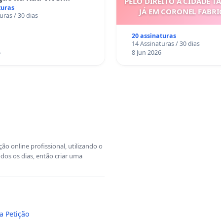
PELO DIREITO À CIDADE T
turas
JÁ EM CORONEL FABR
uras / 30 dias
20 assinaturas
14 Assinaturas / 30 dias
6
8 Jun 2026
o online profissional, utilizando o
dos os dias, então criar uma
a Petição