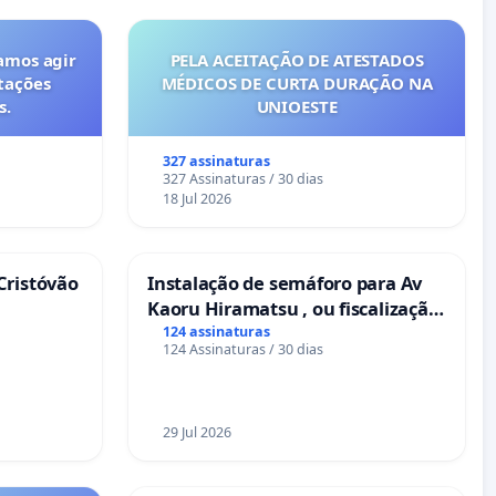
amos agir
PELA ACEITAÇÃO DE ATESTADOS
tações
MÉDICOS DE CURTA DURAÇÃO NA
s.
UNIOESTE
327 assinaturas
327 Assinaturas / 30 dias
18 Jul 2026
Cristóvão
Instalação de semáforo para Av
Kaoru Hiramatsu , ou fiscalização
Eletrônica
124 assinaturas
124 Assinaturas / 30 dias
29 Jul 2026