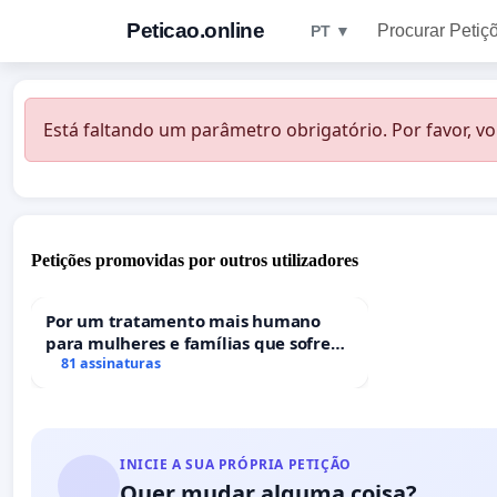
Peticao.online
Procurar Petiç
PT ▼
Está faltando um parâmetro obrigatório. Por favor, vo
Petições promovidas por outros utilizadores
Por um tratamento mais humano
para mulheres e famílias que sofrem
uma perda gestacional nos hospitais
81 assinaturas
portugueses
INICIE A SUA PRÓPRIA PETIÇÃO
Quer mudar alguma coisa?