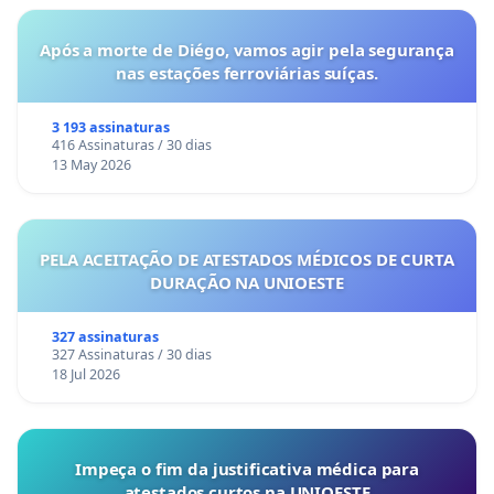
Após a morte de Diégo, vamos agir pela segurança
nas estações ferroviárias suíças.
3 193 assinaturas
416 Assinaturas / 30 dias
13 May 2026
PELA ACEITAÇÃO DE ATESTADOS MÉDICOS DE CURTA
DURAÇÃO NA UNIOESTE
327 assinaturas
327 Assinaturas / 30 dias
18 Jul 2026
Impeça o fim da justificativa médica para
atestados curtos na UNIOESTE