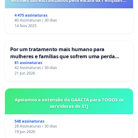
Milhões são escravizados pela escala 6x1 enquanto
o lobby empresarial compra a omissão do
Congresso.
4 475 assinaturas
80 Assinaturas / 30 dias
14 Nov 2025
Por um tratamento mais humano para
mulheres e famílias que sofrem uma perda
gestacional nos hospitais portugueses
81 assinaturas
42 Assinaturas / 30 dias
21 Jun 2026
Apoiamos a extensão da GAACTA para TODOS os
servidores do STJ
548 assinaturas
28 Assinaturas / 30 dias
19 Jun 2026