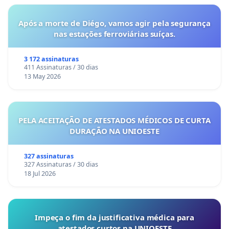
Após a morte de Diégo, vamos agir pela segurança
nas estações ferroviárias suíças.
3 172 assinaturas
411 Assinaturas / 30 dias
13 May 2026
PELA ACEITAÇÃO DE ATESTADOS MÉDICOS DE CURTA
DURAÇÃO NA UNIOESTE
327 assinaturas
327 Assinaturas / 30 dias
18 Jul 2026
Impeça o fim da justificativa médica para
atestados curtos na UNIOESTE