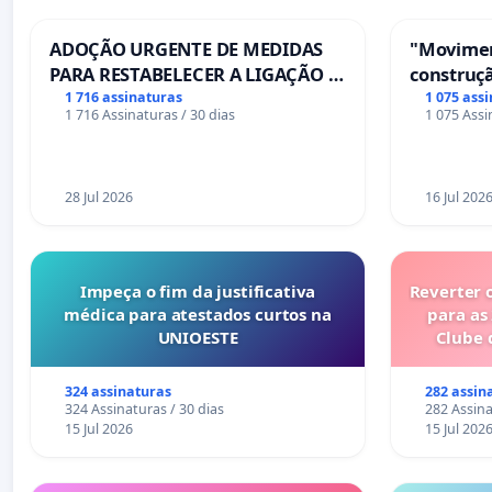
ADOÇÃO URGENTE DE MEDIDAS
"Movimen
PARA RESTABELECER A LIGAÇÃO -
construçã
PONTE RS-129
serviços
1 716 assinaturas
1 075 ass
1 716 Assinaturas / 30 dias
1 075 Assi
Coimbra
28 Jul 2026
16 Jul 202
Impeça o fim da justificativa
Reverter 
médica para atestados curtos na
para as
UNIOESTE
Clube 
324 assinaturas
282 assin
324 Assinaturas / 30 dias
282 Assina
15 Jul 2026
15 Jul 202