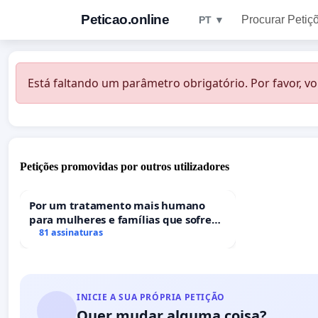
Peticao.online
Procurar Petiç
PT ▼
Está faltando um parâmetro obrigatório. Por favor, vo
Petições promovidas por outros utilizadores
Por um tratamento mais humano
para mulheres e famílias que sofrem
uma perda gestacional nos hospitais
81 assinaturas
portugueses
INICIE A SUA PRÓPRIA PETIÇÃO
Quer mudar alguma coisa?