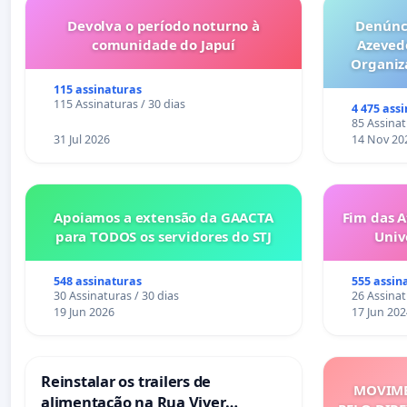
Devolva o período noturno à
Denúnci
comunidade do Japuí
Azeved
Organiz
Milhões sã
115 assinaturas
6x1 enqu
115 Assinaturas / 30 dias
4 475 ass
compra 
85 Assinat
31 Jul 2026
14 Nov 20
Apoiamos a extensão da GAACTA
Fim das A
para TODOS os servidores do STJ
Univ
548 assinaturas
555 assin
30 Assinaturas / 30 dias
26 Assinat
19 Jun 2026
17 Jun 202
Reinstalar os trailers de
MOVIME
alimentação na Rua Viver