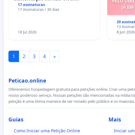
PELO DIRE
Salvador
17 assinaturas
JÁ EM
17 Assinaturas / 30 dias
20 assina
13 Assinat
18 Jul 2026
8 Jun 2026
1
2
3
4
»
Peticao.online
Oferecemos hospedagem gratuita para petições online. Criar uma petiçã
nosso poderoso serviço. Nossas petições são mencionadas na mídia to
petição é uma ótima maneira de ser notado pelo público e os maiorais.
Guias
Mais
Como Iniciar uma Petição Online
Iniciar um