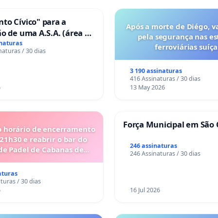
to Cívico" para a
Após a morte de Diégo, v
o de uma A.S.A. (área de
pela segurança nas es
 para autocaravanas) em
inaturas
ferroviárias suíça
naturas / 30 dias
3 190 assinaturas
416 Assinaturas / 30 dias
6
13 May 2026
Força Municipal em São 
o horário de encerramento
 21h30 e reabrir o bar do
246 assinaturas
de Padel de Cabanas de
246 Assinaturas / 30 dias
Tavira
aturas
turas / 30 dias
6
16 Jul 2026