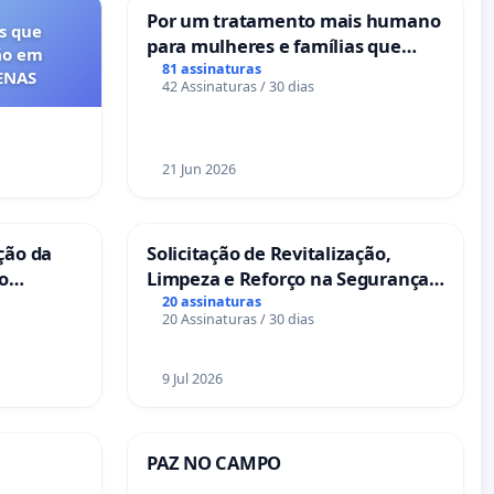
Por um tratamento mais humano
s que
para mulheres e famílias que
ão em
sofrem uma perda gestacional
81 assinaturas
FENAS
42 Assinaturas / 30 dias
nos hospitais portugueses
21 Jun 2026
ção da
Solicitação de Revitalização,
no
Limpeza e Reforço na Segurança
das Praças da Rua Cachoeira das
20 assinaturas
20 Assinaturas / 30 dias
Sete Ilhas
9 Jul 2026
PAZ NO CAMPO