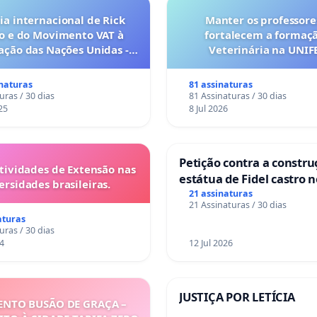
a internacional de Rick
Manter os professore
o e do Movimento VAT à
fortalecem a formaç
ação das Nações Unidas -
Veterinária na UNI
o escravizados pela escala
anto o lobby empresarial
inaturas
81 assinaturas
a omissão do Congresso.
uras / 30 dias
81 Assinaturas / 30 dias
25
8 Jul 2026
Petição contra a constru
tividades de Extensão nas
estátua de Fidel castro 
ersidades brasileiras.
mirante do Caju
21 assinaturas
21 Assinaturas / 30 dias
aturas
uras / 30 dias
4
12 Jul 2026
JUSTIÇA POR LETÍCIA
NTO BUSÃO DE GRAÇA –