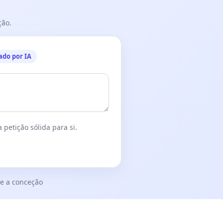
ção.
ado por IA
 petição sólida para si.
e a conceção