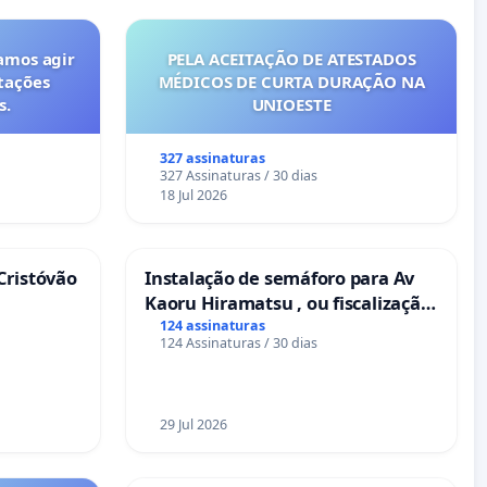
amos agir
PELA ACEITAÇÃO DE ATESTADOS
tações
MÉDICOS DE CURTA DURAÇÃO NA
s.
UNIOESTE
327 assinaturas
327 Assinaturas / 30 dias
18 Jul 2026
Cristóvão
Instalação de semáforo para Av
Kaoru Hiramatsu , ou fiscalização
Eletrônica
124 assinaturas
124 Assinaturas / 30 dias
29 Jul 2026