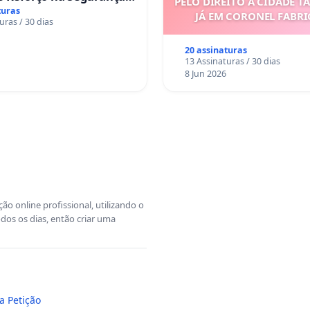
PELO DIREITO À CIDADE T
s da Rua Cachoeira das
turas
JÁ EM CORONEL FABR
uras / 30 dias
s
20 assinaturas
13 Assinaturas / 30 dias
8 Jun 2026
o online profissional, utilizando o
dos os dias, então criar uma
a Petição