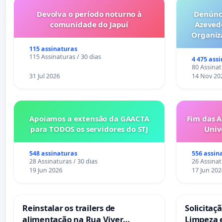
Devolva o período noturno à
Denúnci
comunidade do Japuí
Azeved
Organiz
Milhões sã
115 assinaturas
6x1 enqu
115 Assinaturas / 30 dias
4 475 ass
compra 
80 Assinat
31 Jul 2026
14 Nov 20
Apoiamos a extensão da GAACTA
Fim das A
para TODOS os servidores do STJ
Univ
548 assinaturas
556 assin
28 Assinaturas / 30 dias
26 Assinat
19 Jun 2026
17 Jun 202
Reinstalar os trailers de
Solicitaç
alimentação na Rua Viver
Limpeza 