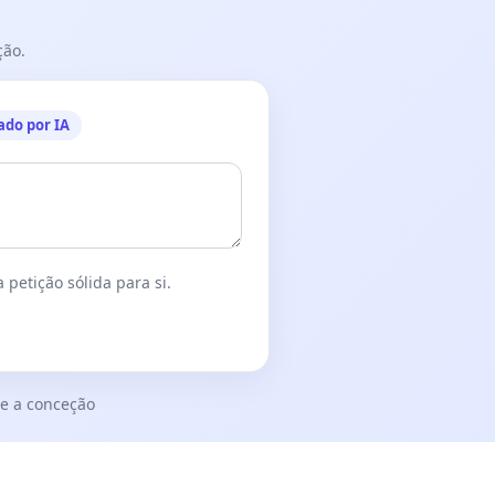
ção.
ado por IA
 petição sólida para si.
e a conceção