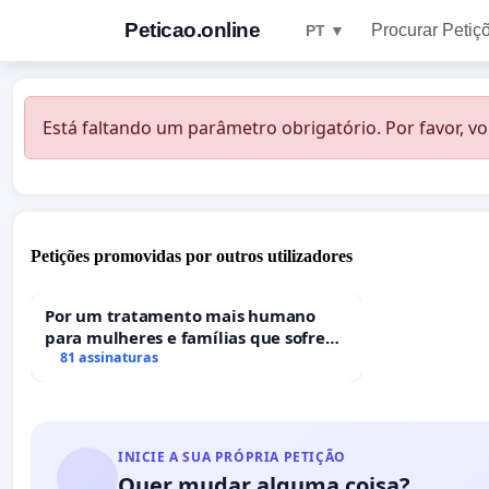
Peticao.online
Procurar Petiç
PT ▼
Está faltando um parâmetro obrigatório. Por favor, vo
Petições promovidas por outros utilizadores
Por um tratamento mais humano
para mulheres e famílias que sofrem
uma perda gestacional nos hospitais
81 assinaturas
portugueses
INICIE A SUA PRÓPRIA PETIÇÃO
Quer mudar alguma coisa?