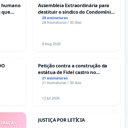
s humano
Assembleia Extraordinária para
s que
destituir o síndico do Condomínio
cional
Residencial Porto Bello - La Casa
28 assinaturas
28 Assinaturas / 30 dias
es
8 Aug 2026
DO
Petição contra a construção da
estátua de Fidel castro no
mirante do Caju
21 assinaturas
21 Assinaturas / 30 dias
12 Jul 2026
JUSTIÇA POR LETÍCIA
GRAÇA –