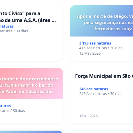
to Cívico" para a
Após a morte de Diégo, v
o de uma A.S.A. (área de
pela segurança nas es
 para autocaravanas) em
inaturas
ferroviárias suíça
naturas / 30 dias
3 193 assinaturas
416 Assinaturas / 30 dias
6
13 May 2026
Força Municipal em São 
o horário de encerramento
 21h30 e reabrir o bar do
246 assinaturas
de Padel de Cabanas de
246 Assinaturas / 30 dias
Tavira
aturas
turas / 30 dias
6
16 Jul 2026