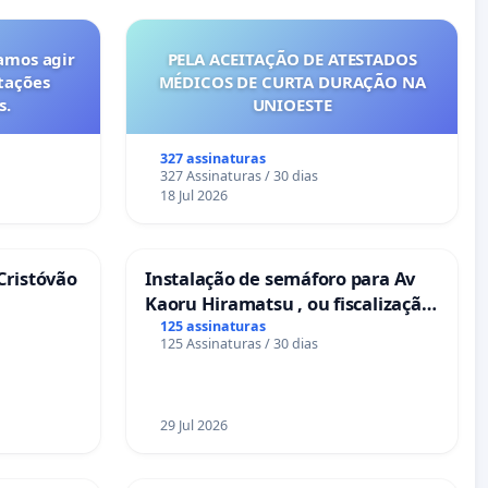
amos agir
PELA ACEITAÇÃO DE ATESTADOS
tações
MÉDICOS DE CURTA DURAÇÃO NA
s.
UNIOESTE
327 assinaturas
327 Assinaturas / 30 dias
18 Jul 2026
Cristóvão
Instalação de semáforo para Av
Kaoru Hiramatsu , ou fiscalização
Eletrônica
125 assinaturas
125 Assinaturas / 30 dias
29 Jul 2026