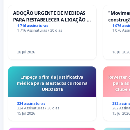
ADOÇÃO URGENTE DE MEDIDAS
"Movimen
PARA RESTABELECER A LIGAÇÃO -
construçã
PONTE RS-129
serviços
1 716 assinaturas
1 076 ass
1 716 Assinaturas / 30 dias
1 076 Assi
Coimbra
28 Jul 2026
16 Jul 202
Impeça o fim da justificativa
Reverter 
médica para atestados curtos na
para as
UNIOESTE
Clube 
324 assinaturas
282 assin
324 Assinaturas / 30 dias
282 Assina
15 Jul 2026
15 Jul 202