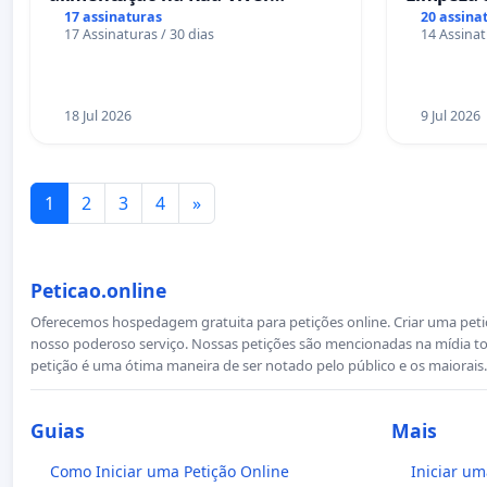
Salvador
das Praça
17 assinaturas
20 assina
17 Assinaturas / 30 dias
14 Assinat
Sete Ilha
18 Jul 2026
9 Jul 2026
1
2
3
4
»
Peticao.online
Oferecemos hospedagem gratuita para petições online. Criar uma petiçã
nosso poderoso serviço. Nossas petições são mencionadas na mídia to
petição é uma ótima maneira de ser notado pelo público e os maiorais.
Guias
Mais
Como Iniciar uma Petição Online
Iniciar um