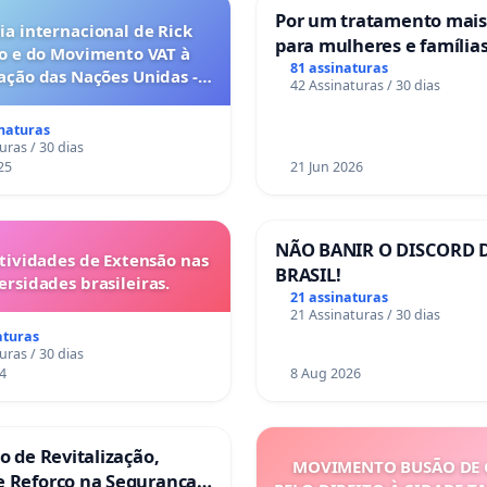
Por um tratamento mai
a internacional de Rick
para mulheres e família
o e do Movimento VAT à
sofrem uma perda gesta
81 assinaturas
ação das Nações Unidas -
42 Assinaturas / 30 dias
nos hospitais portugues
o escravizados pela escala
anto o lobby empresarial
inaturas
a omissão do Congresso.
uras / 30 dias
25
21 Jun 2026
NÃO BANIR O DISCORD 
tividades de Extensão nas
BRASIL!
ersidades brasileiras.
21 assinaturas
21 Assinaturas / 30 dias
aturas
uras / 30 dias
4
8 Aug 2026
ão de Revitalização,
MOVIMENTO BUSÃO DE 
e Reforço na Segurança