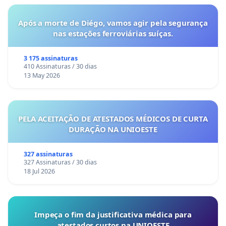
Após a morte de Diégo, vamos agir pela segurança
nas estações ferroviárias suíças.
3 175 assinaturas
410 Assinaturas / 30 dias
13 May 2026
PELA ACEITAÇÃO DE ATESTADOS MÉDICOS DE CURTA
DURAÇÃO NA UNIOESTE
327 assinaturas
327 Assinaturas / 30 dias
18 Jul 2026
Impeça o fim da justificativa médica para
atestados curtos na UNIOESTE