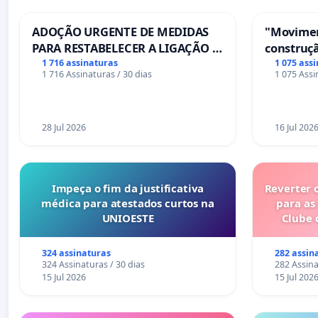
ADOÇÃO URGENTE DE MEDIDAS
"Movimen
PARA RESTABELECER A LIGAÇÃO -
construçã
PONTE RS-129
serviços
1 716 assinaturas
1 075 ass
1 716 Assinaturas / 30 dias
1 075 Assi
Coimbra
28 Jul 2026
16 Jul 202
Impeça o fim da justificativa
Reverter 
médica para atestados curtos na
para as
UNIOESTE
Clube 
324 assinaturas
282 assin
324 Assinaturas / 30 dias
282 Assina
15 Jul 2026
15 Jul 202