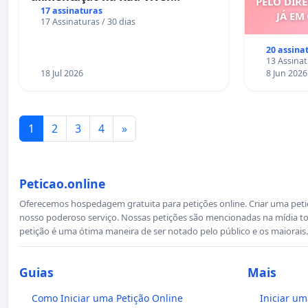
PELO DIRE
Salvador
17 assinaturas
JÁ EM
17 Assinaturas / 30 dias
20 assina
13 Assinat
18 Jul 2026
8 Jun 2026
1
2
3
4
»
Peticao.online
Oferecemos hospedagem gratuita para petições online. Criar uma petiçã
nosso poderoso serviço. Nossas petições são mencionadas na mídia to
petição é uma ótima maneira de ser notado pelo público e os maiorais.
Guias
Mais
Como Iniciar uma Petição Online
Iniciar um