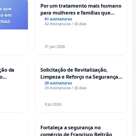
Por um tratamento mais humano
s que
para mulheres e famílias que
ão em
sofrem uma perda gestacional
81 assinaturas
FENAS
42 Assinaturas / 30 dias
nos hospitais portugueses
21 Jun 2026
ção da
Solicitação de Revitalização,
no
Limpeza e Reforço na Segurança
das Praças da Rua Cachoeira das
20 assinaturas
20 Assinaturas / 30 dias
Sete Ilhas
9 Jul 2026
Fortaleça a segurança no
comércio de Francisco Beltrão