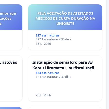
amos agir
PELA ACEITAÇÃO DE ATESTADOS
tações
MÉDICOS DE CURTA DURAÇÃO NA
s.
UNIOESTE
327 assinaturas
327 Assinaturas / 30 dias
18 Jul 2026
Cristóvão
Instalação de semáforo para Av
Kaoru Hiramatsu , ou fiscalização
Eletrônica
124 assinaturas
124 Assinaturas / 30 dias
29 Jul 2026