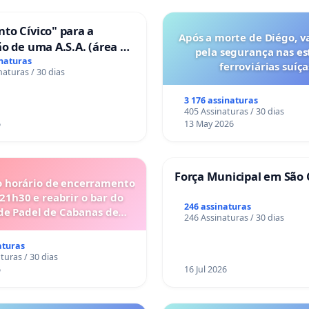
to Cívico" para a
Após a morte de Diégo, v
o de uma A.S.A. (área de
pela segurança nas es
 para autocaravanas) em
inaturas
ferroviárias suíça
naturas / 30 dias
3 176 assinaturas
405 Assinaturas / 30 dias
6
13 May 2026
Força Municipal em São 
o horário de encerramento
 21h30 e reabrir o bar do
246 assinaturas
de Padel de Cabanas de
246 Assinaturas / 30 dias
Tavira
aturas
turas / 30 dias
6
16 Jul 2026