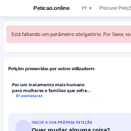
Peticao.online
Procurar Petiç
PT ▼
Está faltando um parâmetro obrigatório. Por favor, vo
Petições promovidas por outros utilizadores
Por um tratamento mais humano
para mulheres e famílias que sofrem
uma perda gestacional nos hospitais
81 assinaturas
portugueses
INICIE A SUA PRÓPRIA PETIÇÃO
Quer mudar alguma coisa?