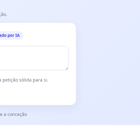
ção.
ado por IA
 petição sólida para si.
e a conceção