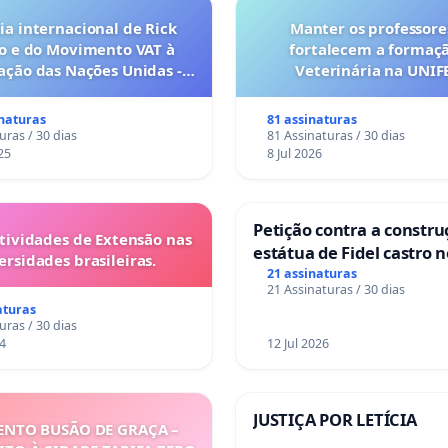
a internacional de Rick
Manter os professore
o e do Movimento VAT à
fortalecem a formaç
ação das Nações Unidas -
Veterinária na UNI
o escravizados pela escala
anto o lobby empresarial
inaturas
81 assinaturas
a omissão do Congresso.
uras / 30 dias
81 Assinaturas / 30 dias
25
8 Jul 2026
Petição contra a constru
tividades de Extensão nas
estátua de Fidel castro 
ersidades brasileiras.
mirante do Caju
21 assinaturas
21 Assinaturas / 30 dias
aturas
uras / 30 dias
4
12 Jul 2026
JUSTIÇA POR LETÍCIA
NTO BUSÃO DE GRAÇA –