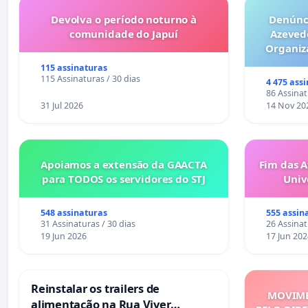
Devolva o período noturno à
Denúnci
comunidade do Japuí
Azeved
Organiz
Milhões sã
115 assinaturas
6x1 enqu
115 Assinaturas / 30 dias
4 475 ass
compra 
86 Assinat
31 Jul 2026
14 Nov 20
Apoiamos a extensão da GAACTA
Fim das A
para TODOS os servidores do STJ
Univ
548 assinaturas
555 assin
31 Assinaturas / 30 dias
26 Assinat
19 Jun 2026
17 Jun 202
Reinstalar os trailers de
MOVIME
alimentação na Rua Viver