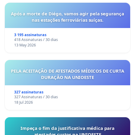
Após a morte de Diégo, vamos agir pela segurança
nas estações ferroviárias suíças.
3 195 assinaturas
418 Assinaturas / 30 dias
13 May 2026
PELA ACEITAÇÃO DE ATESTADOS MÉDICOS DE CURTA
DURAÇÃO NA UNIOESTE
327 assinaturas
327 Assinaturas / 30 dias
18 Jul 2026
Impeça o fim da justificativa médica para
atestados curtos na UNIOESTE