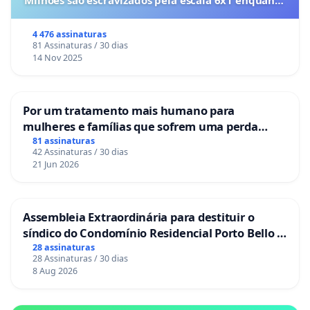
Milhões são escravizados pela escala 6x1 enquanto
o lobby empresarial compra a omissão do
Congresso.
4 476 assinaturas
81 Assinaturas / 30 dias
14 Nov 2025
Por um tratamento mais humano para
mulheres e famílias que sofrem uma perda
gestacional nos hospitais portugueses
81 assinaturas
42 Assinaturas / 30 dias
21 Jun 2026
Assembleia Extraordinária para destituir o
síndico do Condomínio Residencial Porto Bello -
La Casa
28 assinaturas
28 Assinaturas / 30 dias
8 Aug 2026