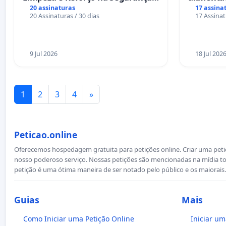
das Praças da Rua Cachoeira das
Salvador
20 assinaturas
17 assina
20 Assinaturas / 30 dias
17 Assinat
Sete Ilhas
9 Jul 2026
18 Jul 202
1
2
3
4
»
Peticao.online
Oferecemos hospedagem gratuita para petições online. Criar uma petiçã
nosso poderoso serviço. Nossas petições são mencionadas na mídia to
petição é uma ótima maneira de ser notado pelo público e os maiorais.
Guias
Mais
Como Iniciar uma Petição Online
Iniciar um