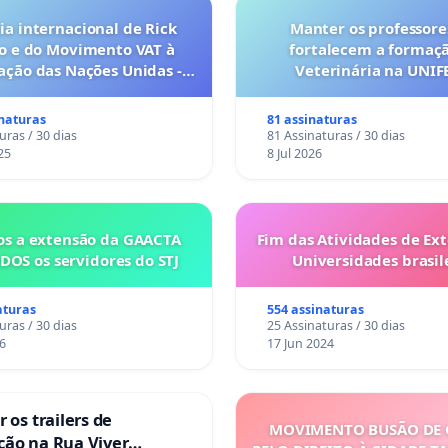
a internacional de Rick
Manter os professore
o e do Movimento VAT à
fortalecem a formaç
ação das Nações Unidas -
Veterinária na UNI
o escravizados pela escala
anto o lobby empresarial
inaturas
81 assinaturas
a omissão do Congresso.
uras / 30 dias
81 Assinaturas / 30 dias
25
8 Jul 2026
s a extensão da GAACTA
Fim das Atividades de Ex
DOS os servidores do STJ
Universidades brasile
aturas
554 assinaturas
uras / 30 dias
25 Assinaturas / 30 dias
6
17 Jun 2024
 os trailers de
MOVIMENTO BUSÃO DE 
ção na Rua Viver