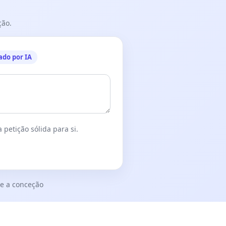
ção.
ado por IA
 petição sólida para si.
e a conceção