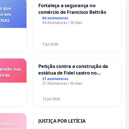
Fortaleça a segurança no
s que
comércio de Francisco Beltrão
ão em
64 assinaturas
FENAS
64 Assinaturas / 30 dias
7 Jul 2026
Petição contra a construção da
tensão nas
estátua de Fidel castro no
iras.
mirante do Caju
21 assinaturas
21 Assinaturas / 30 dias
12 Jul 2026
JUSTIÇA POR LETÍCIA
GRAÇA –