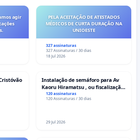
amos agir
PELA ACEITAÇÃO DE ATESTADOS
tações
MÉDICOS DE CURTA DURAÇÃO NA
s.
UNIOESTE
327 assinaturas
327 Assinaturas / 30 dias
18 Jul 2026
Cristóvão
Instalação de semáforo para Av
Kaoru Hiramatsu , ou fiscalização
Eletrônica
120 assinaturas
120 Assinaturas / 30 dias
29 Jul 2026