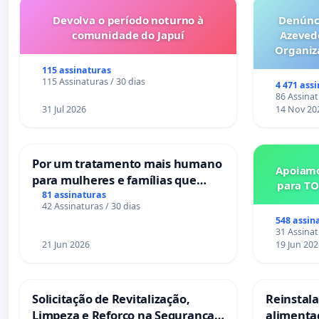
Devolva o período noturno à
Denúnci
comunidade do Japuí
Azeved
Organiz
Milhões sã
115 assinaturas
6x1 enqu
115 Assinaturas / 30 dias
4 471 ass
compra 
86 Assinat
31 Jul 2026
14 Nov 20
Por um tratamento mais humano
Apoiamo
para mulheres e famílias que
para TO
sofrem uma perda gestacional
81 assinaturas
42 Assinaturas / 30 dias
nos hospitais portugueses
548 assin
31 Assinat
21 Jun 2026
19 Jun 202
Solicitação de Revitalização,
Reinstalar
Limpeza e Reforço na Segurança
alimenta