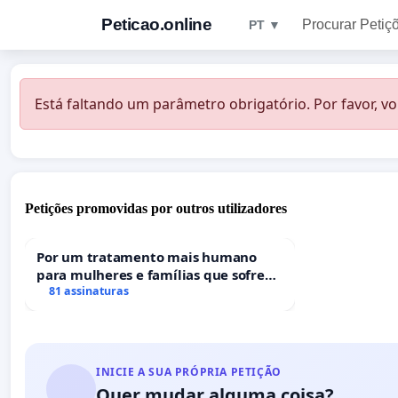
Peticao.online
Procurar Petiç
PT ▼
Está faltando um parâmetro obrigatório. Por favor, vo
Petições promovidas por outros utilizadores
Por um tratamento mais humano
para mulheres e famílias que sofrem
uma perda gestacional nos hospitais
81 assinaturas
portugueses
INICIE A SUA PRÓPRIA PETIÇÃO
Quer mudar alguma coisa?