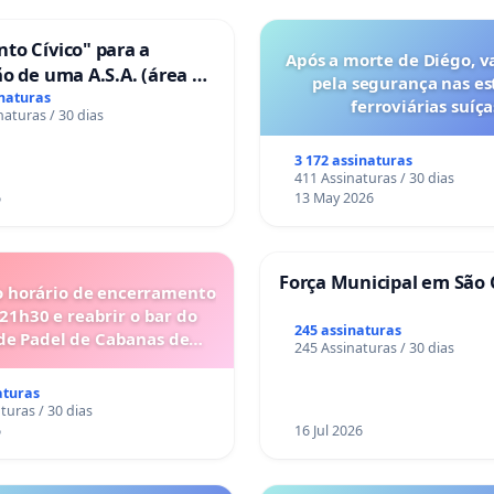
to Cívico" para a
Após a morte de Diégo, v
o de uma A.S.A. (área de
pela segurança nas es
 para autocaravanas) em
inaturas
ferroviárias suíça
naturas / 30 dias
3 172 assinaturas
411 Assinaturas / 30 dias
6
13 May 2026
Força Municipal em São 
o horário de encerramento
 21h30 e reabrir o bar do
245 assinaturas
de Padel de Cabanas de
245 Assinaturas / 30 dias
Tavira
aturas
turas / 30 dias
6
16 Jul 2026