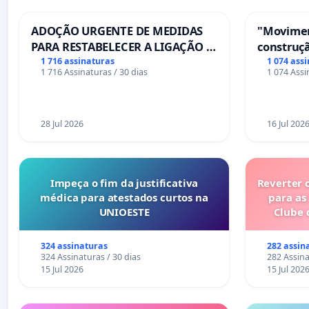
ADOÇÃO URGENTE DE MEDIDAS
"Movimen
PARA RESTABELECER A LIGAÇÃO -
construçã
PONTE RS-129
serviços
1 716 assinaturas
1 074 ass
1 716 Assinaturas / 30 dias
1 074 Assi
Coimbra
28 Jul 2026
16 Jul 202
Impeça o fim da justificativa
Reverter 
médica para atestados curtos na
para as
UNIOESTE
Clube 
324 assinaturas
282 assin
324 Assinaturas / 30 dias
282 Assina
15 Jul 2026
15 Jul 202