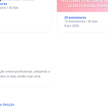
PELO DIREITO À CIDADE T
turas
JÁ EM CORONEL FABR
uras / 30 dias
20 assinaturas
15 Assinaturas / 30 dias
6
8 Jun 2026
o online profissional, utilizando o
dos os dias, então criar uma
a Petição