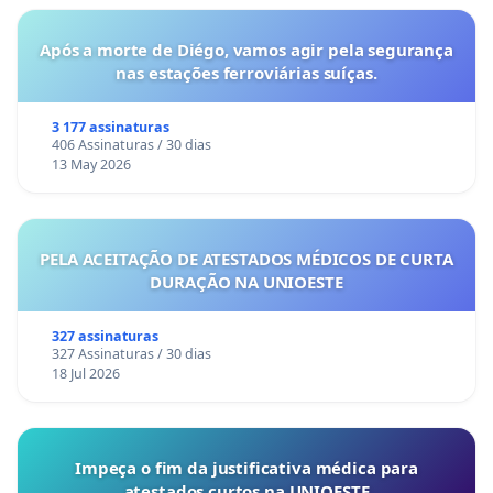
Após a morte de Diégo, vamos agir pela segurança
nas estações ferroviárias suíças.
3 177 assinaturas
406 Assinaturas / 30 dias
13 May 2026
PELA ACEITAÇÃO DE ATESTADOS MÉDICOS DE CURTA
DURAÇÃO NA UNIOESTE
327 assinaturas
327 Assinaturas / 30 dias
18 Jul 2026
Impeça o fim da justificativa médica para
atestados curtos na UNIOESTE