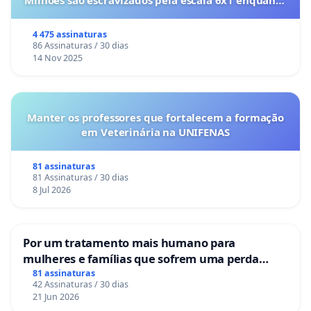
Milhões são escravizados pela escala 6x1 enquanto
o lobby empresarial compra a omissão do
Congresso.
4 475 assinaturas
86 Assinaturas / 30 dias
14 Nov 2025
Manter os professores que fortalecem a formação
em Veterinária na UNIFENAS
81 assinaturas
81 Assinaturas / 30 dias
8 Jul 2026
Por um tratamento mais humano para
mulheres e famílias que sofrem uma perda
gestacional nos hospitais portugueses
81 assinaturas
42 Assinaturas / 30 dias
21 Jun 2026