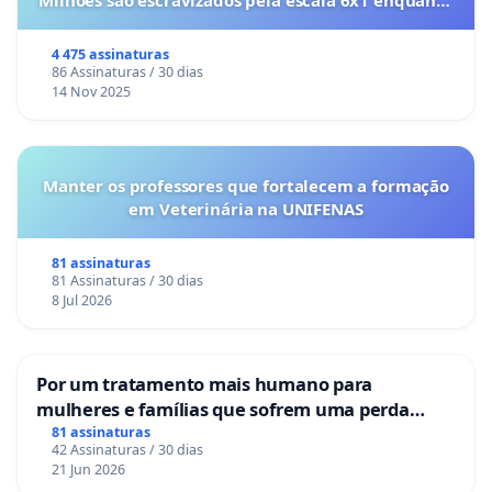
Milhões são escravizados pela escala 6x1 enquanto
o lobby empresarial compra a omissão do
Congresso.
4 475 assinaturas
86 Assinaturas / 30 dias
14 Nov 2025
Manter os professores que fortalecem a formação
em Veterinária na UNIFENAS
81 assinaturas
81 Assinaturas / 30 dias
8 Jul 2026
Por um tratamento mais humano para
mulheres e famílias que sofrem uma perda
gestacional nos hospitais portugueses
81 assinaturas
42 Assinaturas / 30 dias
21 Jun 2026