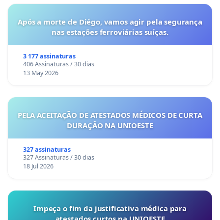
Após a morte de Diégo, vamos agir pela segurança
nas estações ferroviárias suíças.
3 177 assinaturas
406 Assinaturas / 30 dias
13 May 2026
PELA ACEITAÇÃO DE ATESTADOS MÉDICOS DE CURTA
DURAÇÃO NA UNIOESTE
327 assinaturas
327 Assinaturas / 30 dias
18 Jul 2026
Impeça o fim da justificativa médica para
atestados curtos na UNIOESTE