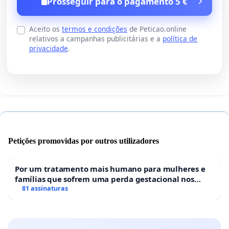
Prosseguir para o pagamento 5 €
Aceito os
termos e condições
de Peticao.online
relativos a campanhas publicitárias e a
política de
privacidade
.
Petições promovidas por outros utilizadores
Por um tratamento mais humano para mulheres e
famílias que sofrem uma perda gestacional nos
hospitais portugueses
81 assinaturas