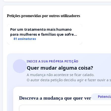
Petições promovidas por outros utilizadores
Por um tratamento mais humano
para mulheres e famílias que sofrem
uma perda gestacional nos hospitais
81 assinaturas
portugueses
INICIE A SUA PRÓPRIA PETIÇÃO
Quer mudar alguma coisa?
A mudança não acontece se ficar calado.
O autor desta petição decidiu agir e fazer ouvir a
Potenci
Descreva a mudança que quer ver