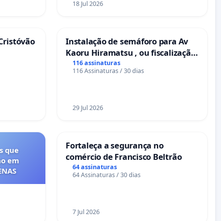
18 Jul 2026
Cristóvão
Instalação de semáforo para Av
Kaoru Hiramatsu , ou fiscalização
Eletrônica
116 assinaturas
116 Assinaturas / 30 dias
29 Jul 2026
Fortaleça a segurança no
s que
comércio de Francisco Beltrão
ão em
64 assinaturas
FENAS
64 Assinaturas / 30 dias
7 Jul 2026