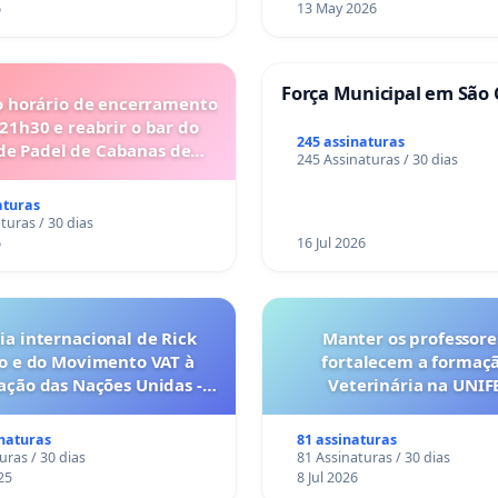
6
13 May 2026
Força Municipal em São 
o horário de encerramento
 21h30 e reabrir o bar do
245 assinaturas
de Padel de Cabanas de
245 Assinaturas / 30 dias
Tavira
aturas
turas / 30 dias
6
16 Jul 2026
a internacional de Rick
Manter os professore
o e do Movimento VAT à
fortalecem a formaç
ação das Nações Unidas -
Veterinária na UNI
o escravizados pela escala
anto o lobby empresarial
inaturas
81 assinaturas
a omissão do Congresso.
uras / 30 dias
81 Assinaturas / 30 dias
25
8 Jul 2026