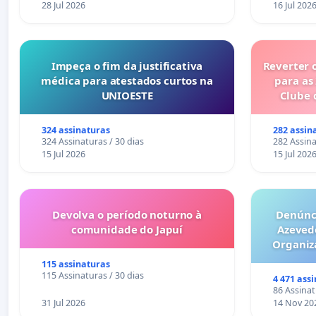
28 Jul 2026
16 Jul 202
Impeça o fim da justificativa
Reverter 
médica para atestados curtos na
para as
UNIOESTE
Clube 
324 assinaturas
282 assin
324 Assinaturas / 30 dias
282 Assina
15 Jul 2026
15 Jul 202
Devolva o período noturno à
Denúnci
comunidade do Japuí
Azeved
Organiz
Milhões sã
115 assinaturas
6x1 enqu
115 Assinaturas / 30 dias
4 471 ass
compra 
86 Assinat
31 Jul 2026
14 Nov 20