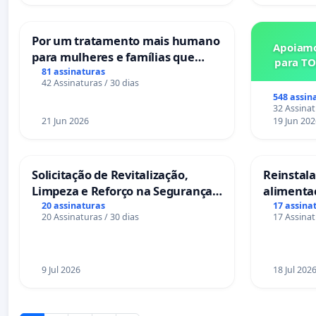
Por um tratamento mais humano
Apoiamo
para mulheres e famílias que
para TO
sofrem uma perda gestacional
81 assinaturas
42 Assinaturas / 30 dias
nos hospitais portugueses
548 assin
32 Assinat
21 Jun 2026
19 Jun 202
Solicitação de Revitalização,
Reinstalar
Limpeza e Reforço na Segurança
alimenta
das Praças da Rua Cachoeira das
Salvador
20 assinaturas
17 assina
20 Assinaturas / 30 dias
17 Assinat
Sete Ilhas
9 Jul 2026
18 Jul 202