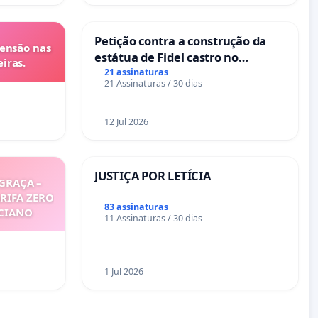
Petição contra a construção da
tensão nas
estátua de Fidel castro no
iras.
mirante do Caju
21 assinaturas
21 Assinaturas / 30 dias
12 Jul 2026
JUSTIÇA POR LETÍCIA
GRAÇA –
ARIFA ZERO
83 assinaturas
ICIANO
11 Assinaturas / 30 dias
1 Jul 2026