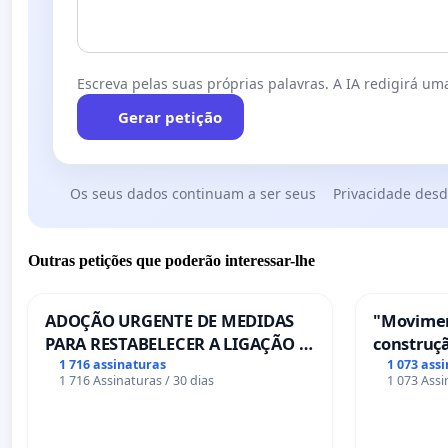
Escreva pelas suas próprias palavras. A IA redigirá uma
Gerar petição
Os seus dados continuam a ser seus
Privacidade desd
Outras petições que poderão interessar-lhe
ADOÇÃO URGENTE DE MEDIDAS
"Movimen
PARA RESTABELECER A LIGAÇÃO -
construçã
PONTE RS-129
serviços
1 716 assinaturas
1 073 ass
1 716 Assinaturas / 30 dias
1 073 Assi
Coimbra