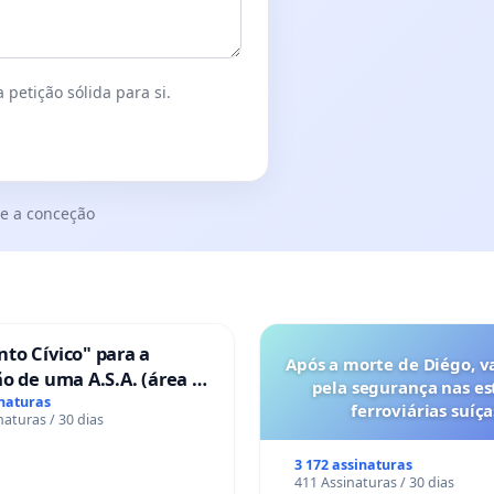
 petição sólida para si.
e a conceção
to Cívico" para a
Após a morte de Diégo, v
o de uma A.S.A. (área de
pela segurança nas es
 para autocaravanas) em
inaturas
ferroviárias suíça
naturas / 30 dias
3 172 assinaturas
411 Assinaturas / 30 dias