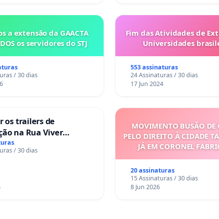
s a extensão da GAACTA
Fim das Atividades de Ex
DOS os servidores do STJ
Universidades brasile
aturas
553 assinaturas
uras / 30 dias
24 Assinaturas / 30 dias
6
17 Jun 2024
 os trailers de
MOVIMENTO BUSÃO DE 
ção na Rua Viver
PELO DIREITO À CIDADE T
turas
JÁ EM CORONEL FABR
uras / 30 dias
20 assinaturas
15 Assinaturas / 30 dias
6
8 Jun 2026