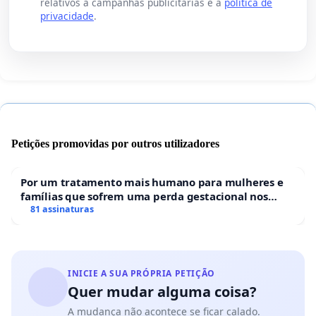
relativos a campanhas publicitárias e a
política de
privacidade
.
Petições promovidas por outros utilizadores
Por um tratamento mais humano para mulheres e
famílias que sofrem uma perda gestacional nos
hospitais portugueses
81 assinaturas
INICIE A SUA PRÓPRIA PETIÇÃO
Quer mudar alguma coisa?
A mudança não acontece se ficar calado.