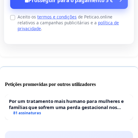
Prosseguir para o pagamento 5 €
Aceito os
termos e condições
de Peticao.online
relativos a campanhas publicitárias e a
política de
privacidade
.
Petições promovidas por outros utilizadores
Por um tratamento mais humano para mulheres e
famílias que sofrem uma perda gestacional nos
hospitais portugueses
81 assinaturas