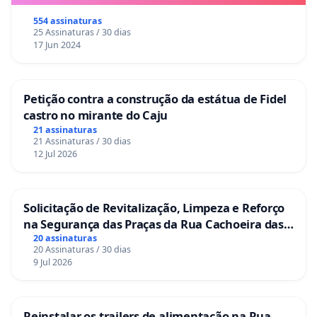
554 assinaturas
25 Assinaturas / 30 dias
17 Jun 2024
Petição contra a construção da estátua de Fidel
castro no mirante do Caju
21 assinaturas
21 Assinaturas / 30 dias
12 Jul 2026
Solicitação de Revitalização, Limpeza e Reforço
na Segurança das Praças da Rua Cachoeira das
Sete Ilhas
20 assinaturas
20 Assinaturas / 30 dias
9 Jul 2026
Reinstalar os trailers de alimentação na Rua