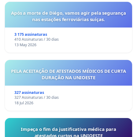
Após a morte de Diégo, vamos agir pela segurança
nas estações ferroviárias suíças.
3 175 assinaturas
410 Assinaturas / 30 dias
13 May 2026
PELA ACEITAÇÃO DE ATESTADOS MÉDICOS DE CURTA
DURAÇÃO NA UNIOESTE
327 assinaturas
327 Assinaturas / 30 dias
18 Jul 2026
Impeça o fim da justificativa médica para
atestados curtos na UNIOESTE