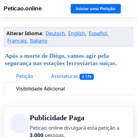
Peticao.online
Iniciar uma Petição
Alterar Idioma
:
Deutsch
,
English
,
Español
,
Français
,
Italiano
Após a morte de Diégo, vamos agir pela
segurança nas estações ferroviárias suíças.
Petição
Assinaturas
3 175
Visibilidade Adicional
Publicidade Paga
Peticao.online divulgará esta petição a
3,000
pessoas.