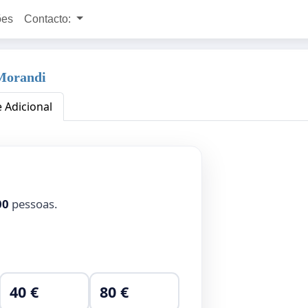
ões
Contacto:
 Morandi
e Adicional
00
pessoas.
40 €
80 €