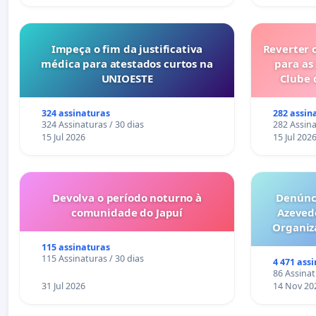
Impeça o fim da justificativa
Reverter 
médica para atestados curtos na
para as
UNIOESTE
Clube 
324 assinaturas
282 assin
324 Assinaturas / 30 dias
282 Assina
15 Jul 2026
15 Jul 202
Devolva o período noturno à
Denúnci
comunidade do Japuí
Azeved
Organiz
Milhões sã
115 assinaturas
6x1 enqu
115 Assinaturas / 30 dias
4 471 ass
compra 
86 Assinat
31 Jul 2026
14 Nov 20