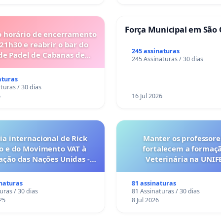
Força Municipal em São 
o horário de encerramento
 21h30 e reabrir o bar do
245 assinaturas
de Padel de Cabanas de
245 Assinaturas / 30 dias
Tavira
aturas
turas / 30 dias
6
16 Jul 2026
a internacional de Rick
Manter os professore
o e do Movimento VAT à
fortalecem a formaç
ação das Nações Unidas -
Veterinária na UNI
o escravizados pela escala
anto o lobby empresarial
inaturas
81 assinaturas
a omissão do Congresso.
uras / 30 dias
81 Assinaturas / 30 dias
25
8 Jul 2026