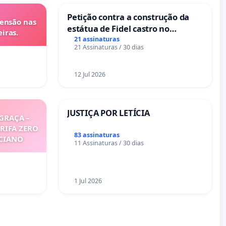
Petição contra a construção da
tensão nas
estátua de Fidel castro no
iras.
mirante do Caju
21 assinaturas
21 Assinaturas / 30 dias
12 Jul 2026
JUSTIÇA POR LETÍCIA
GRAÇA –
ARIFA ZERO
83 assinaturas
ICIANO
11 Assinaturas / 30 dias
1 Jul 2026