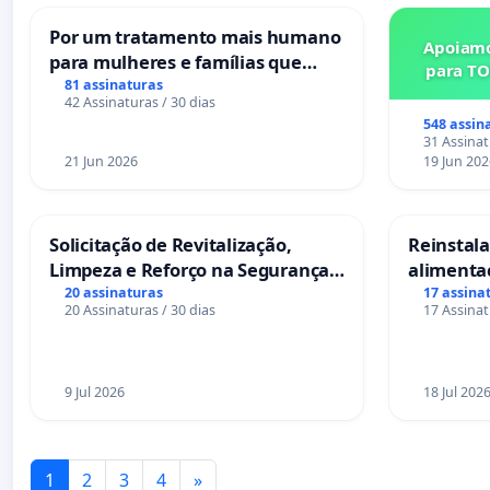
Por um tratamento mais humano
Apoiamo
para mulheres e famílias que
para TO
sofrem uma perda gestacional
81 assinaturas
42 Assinaturas / 30 dias
nos hospitais portugueses
548 assin
31 Assinat
21 Jun 2026
19 Jun 202
Solicitação de Revitalização,
Reinstalar
Limpeza e Reforço na Segurança
alimenta
das Praças da Rua Cachoeira das
Salvador
20 assinaturas
17 assina
20 Assinaturas / 30 dias
17 Assinat
Sete Ilhas
9 Jul 2026
18 Jul 202
1
2
3
4
»