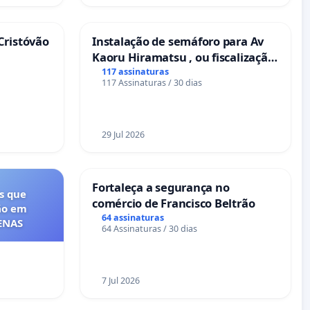
Cristóvão
Instalação de semáforo para Av
Kaoru Hiramatsu , ou fiscalização
Eletrônica
117 assinaturas
117 Assinaturas / 30 dias
29 Jul 2026
Fortaleça a segurança no
s que
comércio de Francisco Beltrão
ão em
64 assinaturas
FENAS
64 Assinaturas / 30 dias
7 Jul 2026