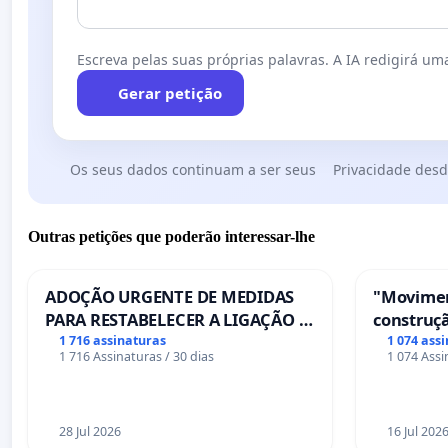
Escreva pelas suas próprias palavras. A IA redigirá uma
Gerar petição
Os seus dados continuam a ser seus
Privacidade desd
Outras petições que poderão interessar-lhe
ADOÇÃO URGENTE DE MEDIDAS
"Movimen
PARA RESTABELECER A LIGAÇÃO -
construçã
PONTE RS-129
serviços
1 716 assinaturas
1 074 ass
1 716 Assinaturas / 30 dias
1 074 Assi
Coimbra
28 Jul 2026
16 Jul 202