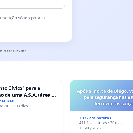
 petição sólida para si.
e a conceção
to Cívico" para a
Após a morte de Diégo, v
o de uma A.S.A. (área de
pela segurança nas es
 para autocaravanas) em
inaturas
ferroviárias suíça
naturas / 30 dias
3 172 assinaturas
411 Assinaturas / 30 dias
6
13 May 2026