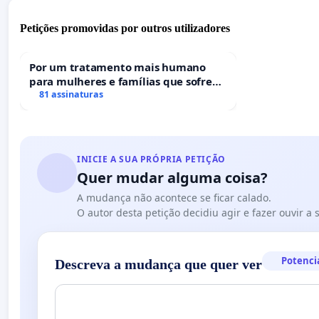
Petições promovidas por outros utilizadores
Por um tratamento mais humano
para mulheres e famílias que sofrem
uma perda gestacional nos hospitais
81 assinaturas
portugueses
INICIE A SUA PRÓPRIA PETIÇÃO
Quer mudar alguma coisa?
A mudança não acontece se ficar calado.
O autor desta petição decidiu agir e fazer ouvir a
Potenci
Descreva a mudança que quer ver