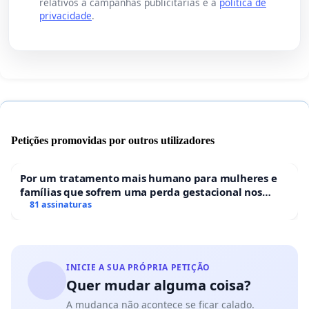
relativos a campanhas publicitárias e a
política de
privacidade
.
Petições promovidas por outros utilizadores
Por um tratamento mais humano para mulheres e
famílias que sofrem uma perda gestacional nos
hospitais portugueses
81 assinaturas
INICIE A SUA PRÓPRIA PETIÇÃO
Quer mudar alguma coisa?
A mudança não acontece se ficar calado.