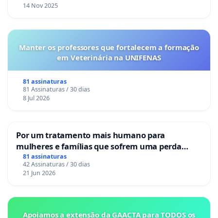
14 Nov 2025
Manter os professores que fortalecem a formação
em Veterinária na UNIFENAS
81 assinaturas
81 Assinaturas / 30 dias
8 Jul 2026
Por um tratamento mais humano para
mulheres e famílias que sofrem uma perda
gestacional nos hospitais portugueses
81 assinaturas
42 Assinaturas / 30 dias
21 Jun 2026
Apoiamos a extensão da GAACTA para TODOS os