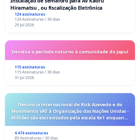
Instalação de semáforo para Av Kaoru
Hiramatsu , ou fiscalização Eletrônica
124 assinaturas
124 Assinaturas / 30 dias
29 Jul 2026
Devolva o período noturno à comunidade do Japuí
115 assinaturas
115 Assinaturas / 30 dias
31 Jul 2026
Denúncia internacional de Rick Azevedo e do
Movimento VAT à Organização das Nações Unidas -
Milhões são escravizados pela escala 6x1 enquanto
o lobby empresarial compra a omissão do
Congresso.
4 474 assinaturas
85 Assinaturas / 30 dias