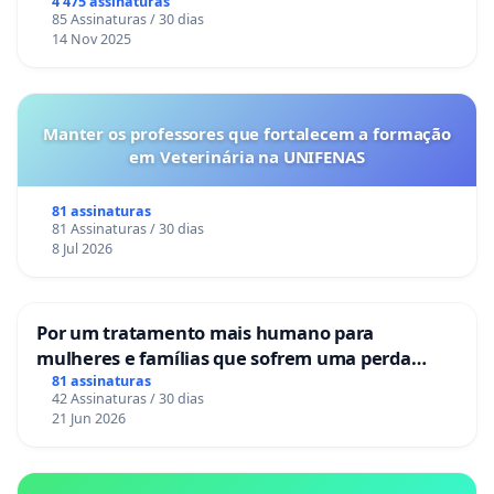
4 475 assinaturas
85 Assinaturas / 30 dias
14 Nov 2025
Manter os professores que fortalecem a formação
em Veterinária na UNIFENAS
81 assinaturas
81 Assinaturas / 30 dias
8 Jul 2026
Por um tratamento mais humano para
mulheres e famílias que sofrem uma perda
gestacional nos hospitais portugueses
81 assinaturas
42 Assinaturas / 30 dias
21 Jun 2026