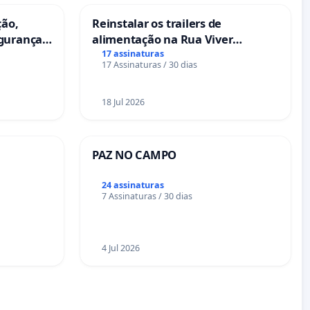
ção,
Reinstalar os trailers de
egurança
alimentação na Rua Viver
eira das
Salvador
17 assinaturas
17 Assinaturas / 30 dias
18 Jul 2026
PAZ NO CAMPO
24 assinaturas
7 Assinaturas / 30 dias
4 Jul 2026