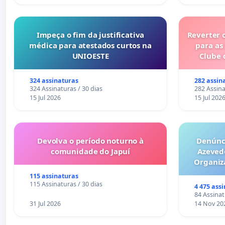
Impeça o fim da justificativa
Reverter 
médica para atestados curtos na
para as
UNIOESTE
Clube 
324 assinaturas
282 assin
324 Assinaturas / 30 dias
282 Assina
15 Jul 2026
15 Jul 202
Devolva o período noturno à
Denúnci
comunidade do Japuí
Azeved
Organiz
Milhões sã
115 assinaturas
6x1 enqu
115 Assinaturas / 30 dias
4 475 ass
compra 
84 Assinat
31 Jul 2026
14 Nov 20