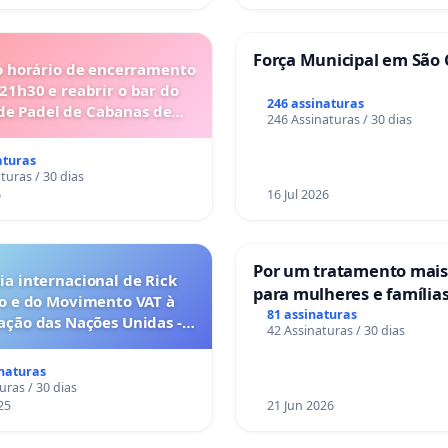
Força Municipal em São 
o horário de encerramento
 21h30 e reabrir o bar do
246 assinaturas
de Padel de Cabanas de
246 Assinaturas / 30 dias
Tavira
aturas
turas / 30 dias
6
16 Jul 2026
Por um tratamento mai
a internacional de Rick
para mulheres e família
o e do Movimento VAT à
sofrem uma perda gesta
81 assinaturas
ação das Nações Unidas -
42 Assinaturas / 30 dias
nos hospitais portugues
o escravizados pela escala
anto o lobby empresarial
inaturas
a omissão do Congresso.
uras / 30 dias
25
21 Jun 2026