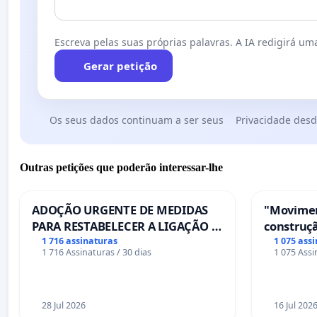
Escreva pelas suas próprias palavras. A IA redigirá uma
Gerar petição
Os seus dados continuam a ser seus
Privacidade desd
Outras petições que poderão interessar-lhe
ADOÇÃO URGENTE DE MEDIDAS
"Movimen
PARA RESTABELECER A LIGAÇÃO -
construçã
PONTE RS-129
serviços
1 716 assinaturas
1 075 ass
1 716 Assinaturas / 30 dias
1 075 Assi
Coimbra
28 Jul 2026
16 Jul 202