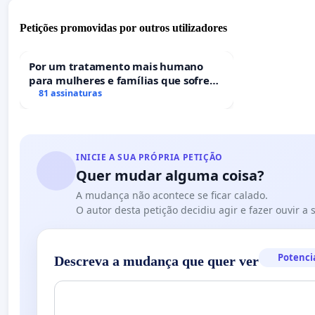
Petições promovidas por outros utilizadores
Por um tratamento mais humano
para mulheres e famílias que sofrem
uma perda gestacional nos hospitais
81 assinaturas
portugueses
INICIE A SUA PRÓPRIA PETIÇÃO
Quer mudar alguma coisa?
A mudança não acontece se ficar calado.
O autor desta petição decidiu agir e fazer ouvir a
Potenci
Descreva a mudança que quer ver