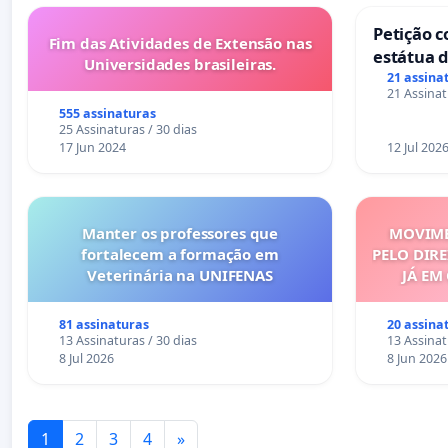
Petição c
Fim das Atividades de Extensão nas
estátua d
Universidades brasileiras.
mirante 
21 assina
21 Assinat
555 assinaturas
25 Assinaturas / 30 dias
17 Jun 2024
12 Jul 202
Manter os professores que
MOVIME
fortalecem a formação em
PELO DIRE
Veterinária na UNIFENAS
JÁ EM
81 assinaturas
20 assina
13 Assinaturas / 30 dias
13 Assinat
8 Jul 2026
8 Jun 2026
1
2
3
4
»