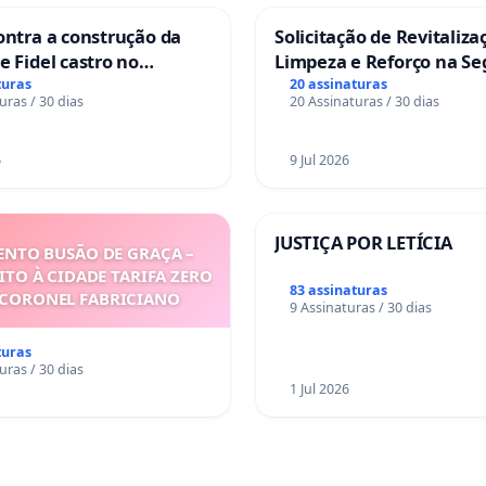
ontra a construção da
Solicitação de Revitaliza
e Fidel castro no
Limpeza e Reforço na S
do Caju
das Praças da Rua Cacho
turas
20 assinaturas
uras / 30 dias
20 Assinaturas / 30 dias
Sete Ilhas
6
9 Jul 2026
JUSTIÇA POR LETÍCIA
NTO BUSÃO DE GRAÇA –
ITO À CIDADE TARIFA ZERO
83 assinaturas
 CORONEL FABRICIANO
9 Assinaturas / 30 dias
turas
uras / 30 dias
1 Jul 2026