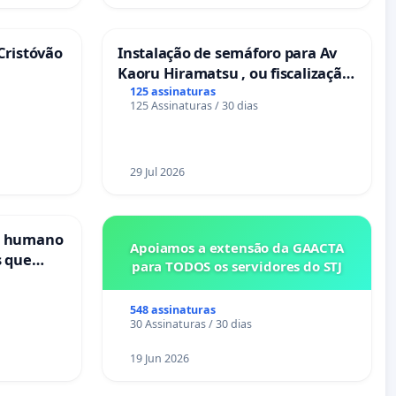
Cristóvão
Instalação de semáforo para Av
Kaoru Hiramatsu , ou fiscalização
Eletrônica
125 assinaturas
125 Assinaturas / 30 dias
29 Jul 2026
s humano
Apoiamos a extensão da GAACTA
s que
para TODOS os servidores do STJ
cional
es
548 assinaturas
30 Assinaturas / 30 dias
19 Jun 2026