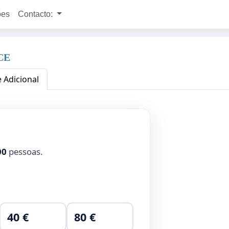
ões
Contacto:
 CE
e Adicional
00
pessoas.
40 €
80 €