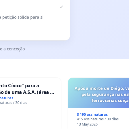
 petição sólida para si.
e a conceção
to Cívico" para a
Após a morte de Diégo, v
o de uma A.S.A. (área de
pela segurança nas es
 para autocaravanas) em
inaturas
ferroviárias suíça
naturas / 30 dias
3 190 assinaturas
415 Assinaturas / 30 dias
6
13 May 2026