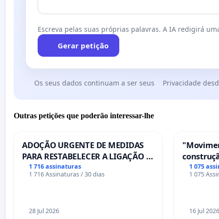
Escreva pelas suas próprias palavras. A IA redigirá uma
Gerar petição
Os seus dados continuam a ser seus
Privacidade desd
Outras petições que poderão interessar-lhe
ADOÇÃO URGENTE DE MEDIDAS
"Movimen
PARA RESTABELECER A LIGAÇÃO -
construçã
PONTE RS-129
serviços
1 716 assinaturas
1 075 ass
1 716 Assinaturas / 30 dias
1 075 Assi
Coimbra
28 Jul 2026
16 Jul 202