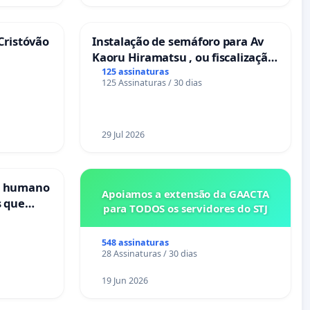
Cristóvão
Instalação de semáforo para Av
Kaoru Hiramatsu , ou fiscalização
Eletrônica
125 assinaturas
125 Assinaturas / 30 dias
29 Jul 2026
s humano
Apoiamos a extensão da GAACTA
s que
para TODOS os servidores do STJ
cional
es
548 assinaturas
28 Assinaturas / 30 dias
19 Jun 2026