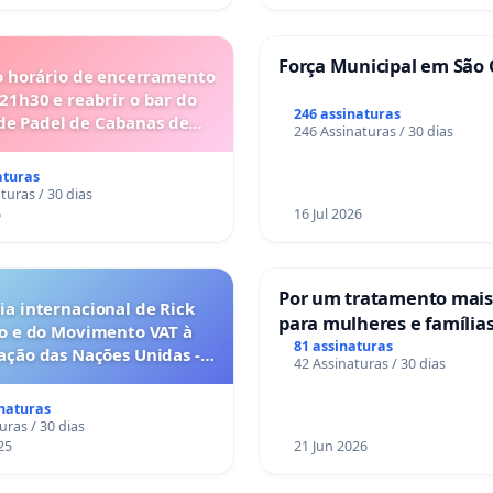
Força Municipal em São 
o horário de encerramento
 21h30 e reabrir o bar do
246 assinaturas
de Padel de Cabanas de
246 Assinaturas / 30 dias
Tavira
aturas
turas / 30 dias
6
16 Jul 2026
Por um tratamento mai
a internacional de Rick
para mulheres e família
o e do Movimento VAT à
sofrem uma perda gesta
81 assinaturas
ação das Nações Unidas -
42 Assinaturas / 30 dias
nos hospitais portugues
o escravizados pela escala
anto o lobby empresarial
inaturas
a omissão do Congresso.
uras / 30 dias
25
21 Jun 2026