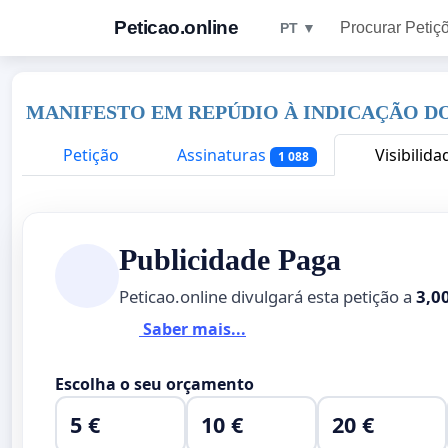
Peticao.online
Procurar Petiç
PT ▼
MANIFESTO EM REPÚDIO À INDICAÇÃO D
Petição
Assinaturas
Visibilida
1 088
Publicidade Paga
Peticao.online divulgará esta petição a
3,0
Saber mais...
Escolha o seu orçamento
5 €
10 €
20 €