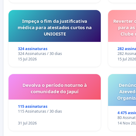
Impeça o fim da justificativa
Reverter 
médica para atestados curtos na
para as
UNIOESTE
Clube 
324 assinaturas
282 assin
324 Assinaturas / 30 dias
282 Assina
15 Jul 2026
15 Jul 202
Devolva o período noturno à
Denúnci
comunidade do Japuí
Azeved
Organiz
Milhões sã
115 assinaturas
6x1 enqu
115 Assinaturas / 30 dias
4 475 ass
compra 
80 Assinat
31 Jul 2026
14 Nov 20