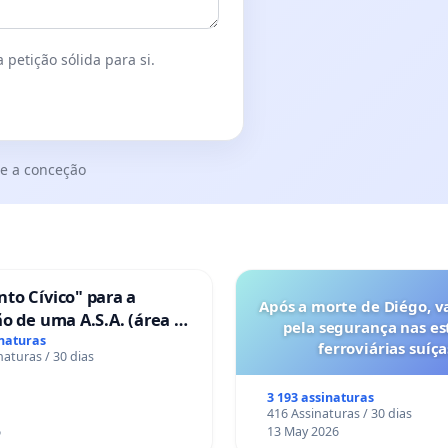
 petição sólida para si.
e a conceção
to Cívico" para a
Após a morte de Diégo, v
o de uma A.S.A. (área de
pela segurança nas es
 para autocaravanas) em
inaturas
ferroviárias suíça
naturas / 30 dias
3 193 assinaturas
416 Assinaturas / 30 dias
6
13 May 2026