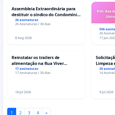
Assembleia Extraordinária para
Fim das A
destituir o síndico do Condomínio
Univ
Residencial Porto Bello - La Casa
26 assinaturas
26 Assinaturas / 30 dias
556 assin
26 Assinat
8 Aug 2026
17 Jun 202
Reinstalar os trailers de
Solicitaç
alimentação na Rua Viver
Limpeza 
Salvador
das Praça
17 assinaturas
20 assina
17 Assinaturas / 30 dias
14 Assinat
Sete Ilha
18 Jul 2026
9 Jul 2026
1
2
3
4
»