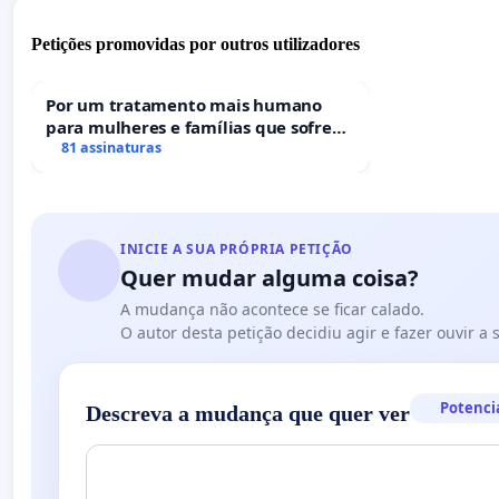
Petições promovidas por outros utilizadores
Por um tratamento mais humano
para mulheres e famílias que sofrem
uma perda gestacional nos hospitais
81 assinaturas
portugueses
INICIE A SUA PRÓPRIA PETIÇÃO
Quer mudar alguma coisa?
A mudança não acontece se ficar calado.
O autor desta petição decidiu agir e fazer ouvir a
Potenci
Descreva a mudança que quer ver