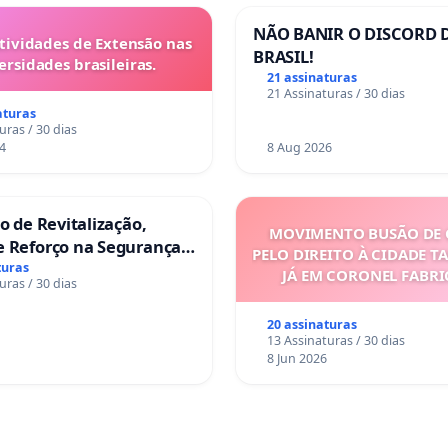
NÃO BANIR O DISCORD 
tividades de Extensão nas
BRASIL!
ersidades brasileiras.
21 assinaturas
21 Assinaturas / 30 dias
aturas
uras / 30 dias
4
8 Aug 2026
ão de Revitalização,
MOVIMENTO BUSÃO DE 
e Reforço na Segurança
PELO DIREITO À CIDADE T
s da Rua Cachoeira das
turas
JÁ EM CORONEL FABR
uras / 30 dias
s
20 assinaturas
13 Assinaturas / 30 dias
8 Jun 2026