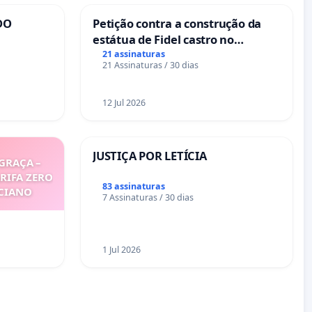
DO
Petição contra a construção da
estátua de Fidel castro no
mirante do Caju
21 assinaturas
21 Assinaturas / 30 dias
12 Jul 2026
JUSTIÇA POR LETÍCIA
GRAÇA –
ARIFA ZERO
83 assinaturas
ICIANO
7 Assinaturas / 30 dias
1 Jul 2026