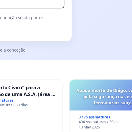
 petição sólida para si.
e a conceção
to Cívico" para a
Após a morte de Diégo, v
o de uma A.S.A. (área de
pela segurança nas es
 para autocaravanas) em
inaturas
ferroviárias suíça
naturas / 30 dias
3 175 assinaturas
404 Assinaturas / 30 dias
6
13 May 2026