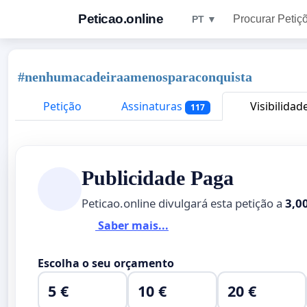
Peticao.online
Procurar Petiç
PT ▼
#nenhumacadeiraamenosparaconquista
Petição
Assinaturas
Visibilidad
117
Publicidade Paga
Peticao.online divulgará esta petição a
3,0
Saber mais...
Escolha o seu orçamento
5 €
10 €
20 €