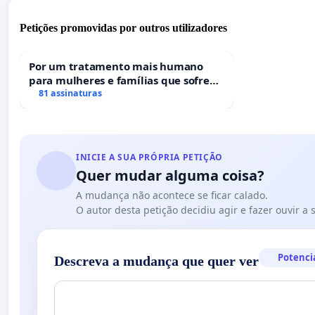
Petições promovidas por outros utilizadores
Por um tratamento mais humano
para mulheres e famílias que sofrem
uma perda gestacional nos hospitais
81 assinaturas
portugueses
INICIE A SUA PRÓPRIA PETIÇÃO
Quer mudar alguma coisa?
A mudança não acontece se ficar calado.
O autor desta petição decidiu agir e fazer ouvir a
Potenci
Descreva a mudança que quer ver