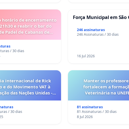
Força Municipal em São 
o horário de encerramento
 21h30 e reabrir o bar do
246 assinaturas
de Padel de Cabanas de
246 Assinaturas / 30 dias
Tavira
aturas
turas / 30 dias
6
16 Jul 2026
a internacional de Rick
Manter os professore
o e do Movimento VAT à
fortalecem a formaç
ação das Nações Unidas -
Veterinária na UNI
o escravizados pela escala
anto o lobby empresarial
inaturas
81 assinaturas
a omissão do Congresso.
uras / 30 dias
81 Assinaturas / 30 dias
25
8 Jul 2026