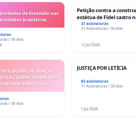
Petição contra a constru
tividades de Extensão nas
estátua de Fidel castro 
ersidades brasileiras.
mirante do Caju
21 assinaturas
21 Assinaturas / 30 dias
aturas
uras / 30 dias
4
12 Jul 2026
JUSTIÇA POR LETÍCIA
NTO BUSÃO DE GRAÇA –
ITO À CIDADE TARIFA ZERO
83 assinaturas
 CORONEL FABRICIANO
11 Assinaturas / 30 dias
turas
uras / 30 dias
1 Jul 2026