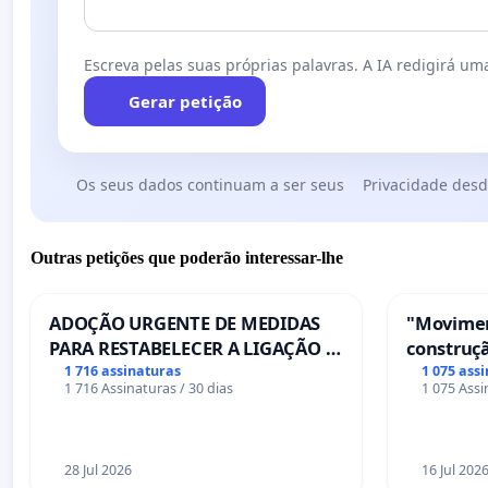
Escreva pelas suas próprias palavras. A IA redigirá uma
Gerar petição
Os seus dados continuam a ser seus
Privacidade desd
Outras petições que poderão interessar-lhe
ADOÇÃO URGENTE DE MEDIDAS
"Movimen
PARA RESTABELECER A LIGAÇÃO -
construçã
PONTE RS-129
serviços
1 716 assinaturas
1 075 ass
1 716 Assinaturas / 30 dias
1 075 Assi
Coimbra
28 Jul 2026
16 Jul 202