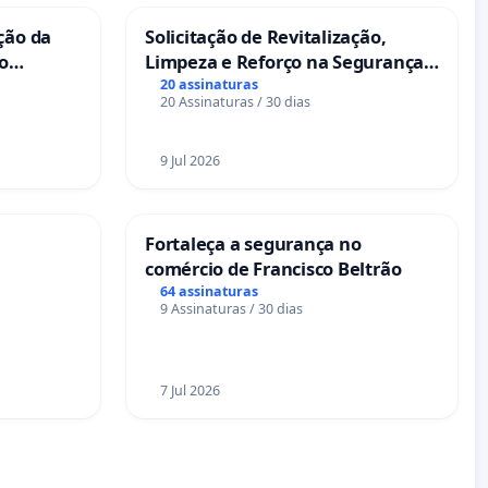
ção da
Solicitação de Revitalização,
no
Limpeza e Reforço na Segurança
das Praças da Rua Cachoeira das
20 assinaturas
20 Assinaturas / 30 dias
Sete Ilhas
9 Jul 2026
Fortaleça a segurança no
comércio de Francisco Beltrão
64 assinaturas
9 Assinaturas / 30 dias
7 Jul 2026