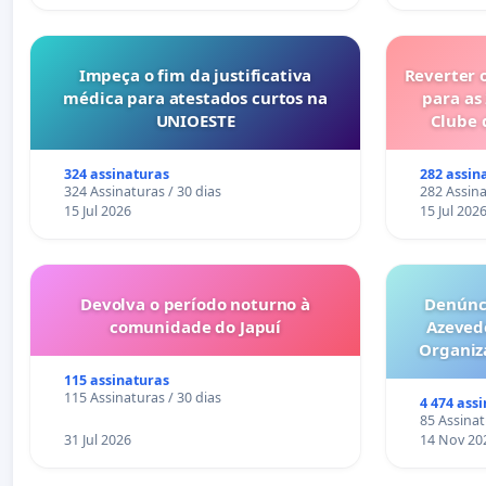
Impeça o fim da justificativa
Reverter 
médica para atestados curtos na
para as
UNIOESTE
Clube 
324 assinaturas
282 assin
324 Assinaturas / 30 dias
282 Assina
15 Jul 2026
15 Jul 202
Devolva o período noturno à
Denúnci
comunidade do Japuí
Azeved
Organiz
Milhões sã
115 assinaturas
6x1 enqu
115 Assinaturas / 30 dias
4 474 ass
compra 
85 Assinat
31 Jul 2026
14 Nov 20