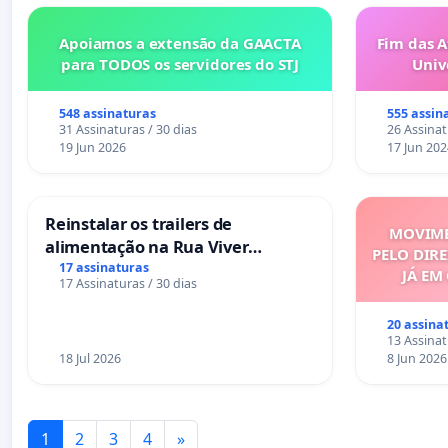
Apoiamos a extensão da GAACTA
Fim das A
para TODOS os servidores do STJ
Univ
548 assinaturas
555 assin
31 Assinaturas / 30 dias
26 Assinat
19 Jun 2026
17 Jun 202
Reinstalar os trailers de
MOVIME
alimentação na Rua Viver
PELO DIRE
Salvador
17 assinaturas
JÁ EM
17 Assinaturas / 30 dias
20 assina
13 Assinat
18 Jul 2026
8 Jun 2026
1
2
3
4
»