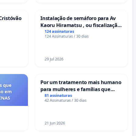
Cristóvão
Instalação de semáforo para Av
Kaoru Hiramatsu , ou fiscalização
Eletrônica
124 assinaturas
124 Assinaturas / 30 dias
29 Jul 2026
Por um tratamento mais humano
s que
para mulheres e famílias que
ão em
sofrem uma perda gestacional
81 assinaturas
FENAS
42 Assinaturas / 30 dias
nos hospitais portugueses
21 Jun 2026