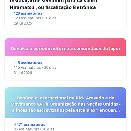
Instalação de semáforo para Av Kaoru
Hiramatsu , ou fiscalização Eletrônica
123 assinaturas
123 Assinaturas / 30 dias
29 Jul 2026
Devolva o período noturno à comunidade do Japuí
115 assinaturas
115 Assinaturas / 30 dias
31 Jul 2026
Denúncia internacional de Rick Azevedo e do
Movimento VAT à Organização das Nações Unidas -
Milhões são escravizados pela escala 6x1 enquanto
o lobby empresarial compra a omissão do
Congresso.
4 471 assinaturas
85 Assinaturas / 30 dias