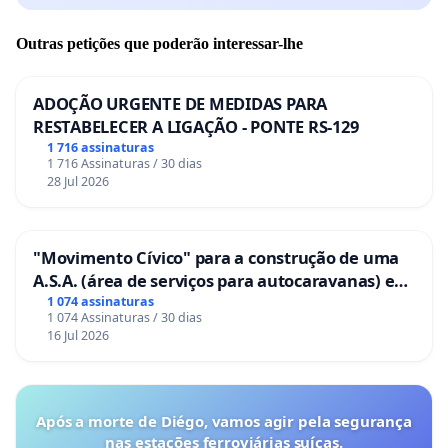
Outras petições que poderão interessar-lhe
ADOÇÃO URGENTE DE MEDIDAS PARA
RESTABELECER A LIGAÇÃO - PONTE RS-129
1 716 assinaturas
1 716 Assinaturas / 30 dias
28 Jul 2026
"Movimento Cívico" para a construção de uma
A.S.A. (área de serviços para autocaravanas) em
Coimbra
1 074 assinaturas
1 074 Assinaturas / 30 dias
16 Jul 2026
Após a morte de Diégo, vamos agir pela segurança
nas estações ferroviárias suíças.