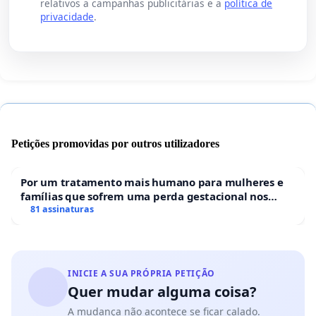
relativos a campanhas publicitárias e a
política de
privacidade
.
Petições promovidas por outros utilizadores
Por um tratamento mais humano para mulheres e
famílias que sofrem uma perda gestacional nos
hospitais portugueses
81 assinaturas
INICIE A SUA PRÓPRIA PETIÇÃO
Quer mudar alguma coisa?
A mudança não acontece se ficar calado.