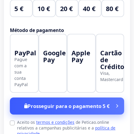
5 €
10 €
20 €
40 €
80 €
Método de pagamento
PayPal
Google
Apple
Cartão
Pay
Pay
de
Pague
Crédito
com a
sua
Visa,
conta
Mastercard
PayPal
Prosseguir para o pagamento 5 €
Aceito os
termos e condições
de Peticao.online
relativos a campanhas publicitárias e a
política de
privacidade
.