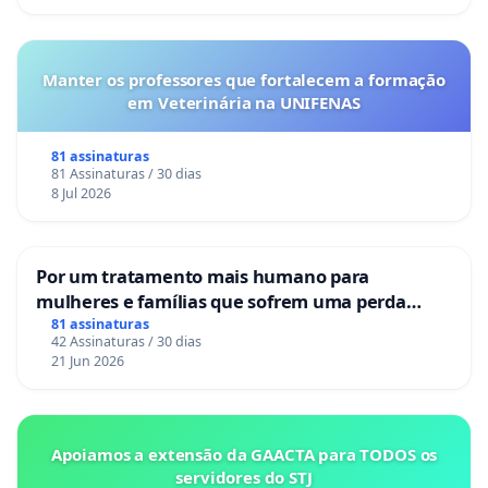
Manter os professores que fortalecem a formação
em Veterinária na UNIFENAS
81 assinaturas
81 Assinaturas / 30 dias
8 Jul 2026
Por um tratamento mais humano para
mulheres e famílias que sofrem uma perda
gestacional nos hospitais portugueses
81 assinaturas
42 Assinaturas / 30 dias
21 Jun 2026
Apoiamos a extensão da GAACTA para TODOS os
servidores do STJ