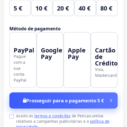
5 €
10 €
20 €
40 €
80 €
Método de pagamento
PayPal
Google
Apple
Cartão
Pay
Pay
de
Pague
Crédito
com a
sua
Visa,
conta
Mastercard
PayPal
Prosseguir para o pagamento 5 €
Aceito os
termos e condições
de Peticao.online
relativos a campanhas publicitárias e a
política de
privacidade
.