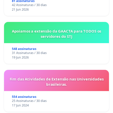
gestacional nos hospitais portugueses
81 assinaturas
42 Assinaturas / 30 dias
21 Jun 2026
Apoiamos a extensão da GAACTA para TODOS os
servidores do STJ
548 assinaturas
31 Assinaturas / 30 dias
19 Jun 2026
Fim das Atividades de Extensão nas Universidades
brasileiras.
554 assinaturas
25 Assinaturas / 30 dias
17 Jun 2024