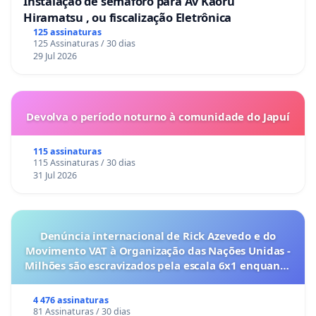
Instalação de semáforo para Av Kaoru
Hiramatsu , ou fiscalização Eletrônica
125 assinaturas
125 Assinaturas / 30 dias
29 Jul 2026
Devolva o período noturno à comunidade do Japuí
115 assinaturas
115 Assinaturas / 30 dias
31 Jul 2026
Denúncia internacional de Rick Azevedo e do
Movimento VAT à Organização das Nações Unidas -
Milhões são escravizados pela escala 6x1 enquanto
o lobby empresarial compra a omissão do
Congresso.
4 476 assinaturas
81 Assinaturas / 30 dias