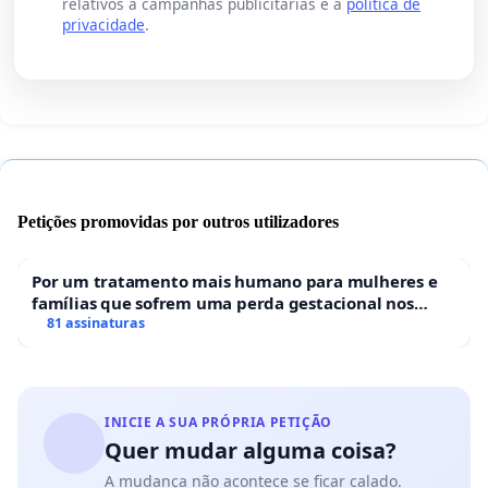
relativos a campanhas publicitárias e a
política de
privacidade
.
Petições promovidas por outros utilizadores
Por um tratamento mais humano para mulheres e
famílias que sofrem uma perda gestacional nos
hospitais portugueses
81 assinaturas
INICIE A SUA PRÓPRIA PETIÇÃO
Quer mudar alguma coisa?
A mudança não acontece se ficar calado.