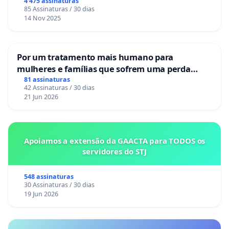
4 475 assinaturas
85 Assinaturas / 30 dias
14 Nov 2025
Por um tratamento mais humano para
mulheres e famílias que sofrem uma perda
gestacional nos hospitais portugueses
81 assinaturas
42 Assinaturas / 30 dias
21 Jun 2026
Apoiamos a extensão da GAACTA para TODOS os
servidores do STJ
548 assinaturas
30 Assinaturas / 30 dias
19 Jun 2026