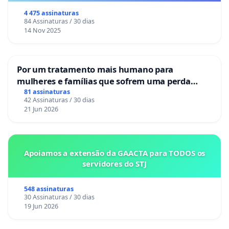
Congresso.
4 475 assinaturas
84 Assinaturas / 30 dias
14 Nov 2025
Por um tratamento mais humano para
mulheres e famílias que sofrem uma perda
gestacional nos hospitais portugueses
81 assinaturas
42 Assinaturas / 30 dias
21 Jun 2026
Apoiamos a extensão da GAACTA para TODOS os
servidores do STJ
548 assinaturas
30 Assinaturas / 30 dias
19 Jun 2026