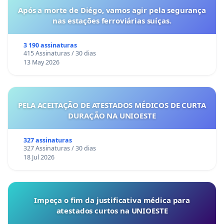
Após a morte de Diégo, vamos agir pela segurança
nas estações ferroviárias suíças.
3 190 assinaturas
415 Assinaturas / 30 dias
13 May 2026
PELA ACEITAÇÃO DE ATESTADOS MÉDICOS DE CURTA
DURAÇÃO NA UNIOESTE
327 assinaturas
327 Assinaturas / 30 dias
18 Jul 2026
Impeça o fim da justificativa médica para
atestados curtos na UNIOESTE