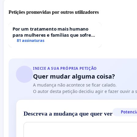
Petições promovidas por outros utilizadores
Por um tratamento mais humano
para mulheres e famílias que sofrem
uma perda gestacional nos hospitais
81 assinaturas
portugueses
INICIE A SUA PRÓPRIA PETIÇÃO
Quer mudar alguma coisa?
A mudança não acontece se ficar calado.
O autor desta petição decidiu agir e fazer ouvir a
Potenci
Descreva a mudança que quer ver