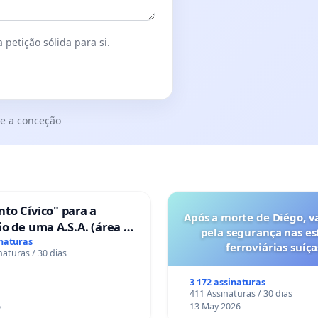
 petição sólida para si.
e a conceção
to Cívico" para a
Após a morte de Diégo, v
o de uma A.S.A. (área de
pela segurança nas es
 para autocaravanas) em
inaturas
ferroviárias suíça
naturas / 30 dias
3 172 assinaturas
411 Assinaturas / 30 dias
6
13 May 2026