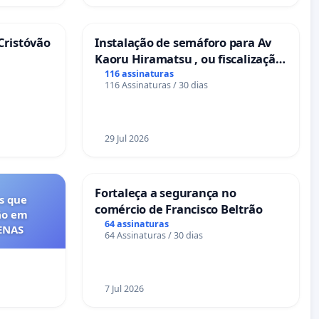
Cristóvão
Instalação de semáforo para Av
Kaoru Hiramatsu , ou fiscalização
Eletrônica
116 assinaturas
116 Assinaturas / 30 dias
29 Jul 2026
Fortaleça a segurança no
s que
comércio de Francisco Beltrão
ão em
64 assinaturas
FENAS
64 Assinaturas / 30 dias
7 Jul 2026