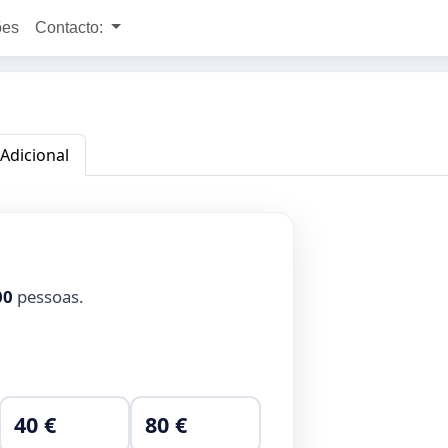
ões
Contacto:
 Adicional
00
pessoas.
40 €
80 €