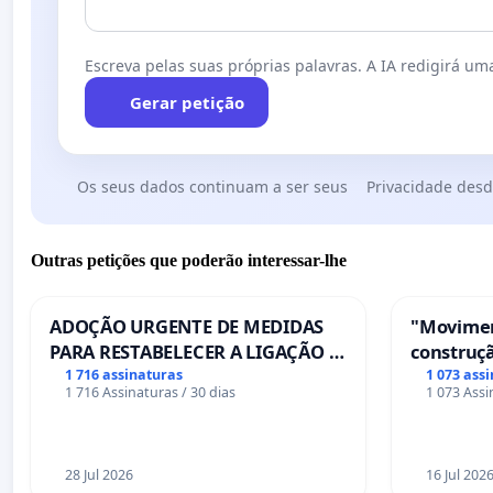
Escreva pelas suas próprias palavras. A IA redigirá uma
Gerar petição
Os seus dados continuam a ser seus
Privacidade desd
Outras petições que poderão interessar-lhe
ADOÇÃO URGENTE DE MEDIDAS
"Movimen
PARA RESTABELECER A LIGAÇÃO -
construçã
PONTE RS-129
serviços
1 716 assinaturas
1 073 ass
1 716 Assinaturas / 30 dias
1 073 Assi
Coimbra
28 Jul 2026
16 Jul 202