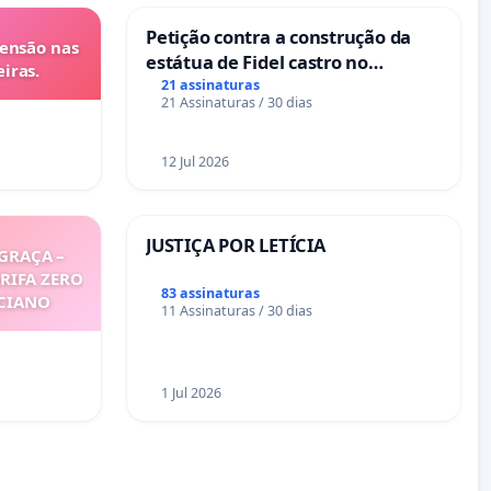
Petição contra a construção da
tensão nas
estátua de Fidel castro no
iras.
mirante do Caju
21 assinaturas
21 Assinaturas / 30 dias
12 Jul 2026
JUSTIÇA POR LETÍCIA
GRAÇA –
ARIFA ZERO
83 assinaturas
ICIANO
11 Assinaturas / 30 dias
1 Jul 2026