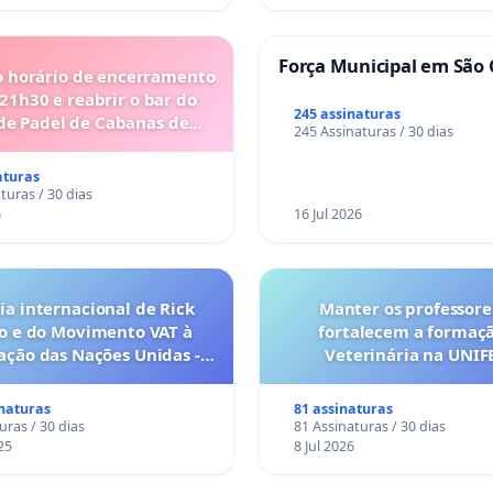
Força Municipal em São 
o horário de encerramento
 21h30 e reabrir o bar do
245 assinaturas
de Padel de Cabanas de
245 Assinaturas / 30 dias
Tavira
aturas
turas / 30 dias
6
16 Jul 2026
a internacional de Rick
Manter os professore
o e do Movimento VAT à
fortalecem a formaç
ação das Nações Unidas -
Veterinária na UNI
o escravizados pela escala
anto o lobby empresarial
inaturas
81 assinaturas
a omissão do Congresso.
uras / 30 dias
81 Assinaturas / 30 dias
25
8 Jul 2026