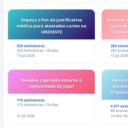
Impeça o fim da justificativa
Reverter 
médica para atestados curtos na
para as
UNIOESTE
Clube 
324 assinaturas
282 assin
324 Assinaturas / 30 dias
282 Assina
15 Jul 2026
15 Jul 202
Devolva o período noturno à
Denúnci
comunidade do Japuí
Azeved
Organiz
Milhões sã
115 assinaturas
6x1 enqu
115 Assinaturas / 30 dias
4 471 ass
compra 
86 Assinat
31 Jul 2026
14 Nov 20