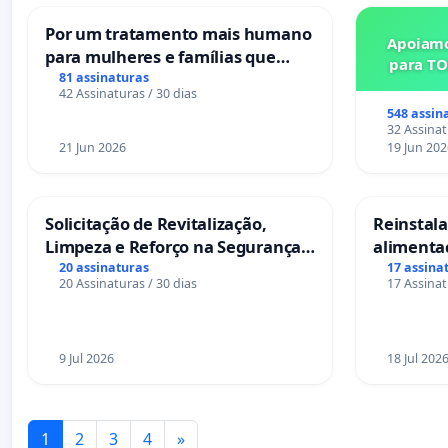
Por um tratamento mais humano
Apoiamo
para mulheres e famílias que
para TO
sofrem uma perda gestacional
81 assinaturas
42 Assinaturas / 30 dias
nos hospitais portugueses
548 assin
32 Assinat
21 Jun 2026
19 Jun 202
Solicitação de Revitalização,
Reinstalar
Limpeza e Reforço na Segurança
alimenta
das Praças da Rua Cachoeira das
Salvador
20 assinaturas
17 assina
20 Assinaturas / 30 dias
17 Assinat
Sete Ilhas
9 Jul 2026
18 Jul 202
1
2
3
4
»