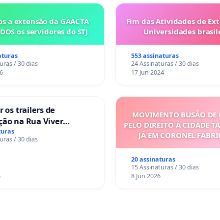
s a extensão da GAACTA
Fim das Atividades de Ex
DOS os servidores do STJ
Universidades brasile
aturas
553 assinaturas
uras / 30 dias
24 Assinaturas / 30 dias
6
17 Jun 2024
 os trailers de
MOVIMENTO BUSÃO DE 
ção na Rua Viver
PELO DIREITO À CIDADE T
turas
JÁ EM CORONEL FABR
uras / 30 dias
20 assinaturas
15 Assinaturas / 30 dias
6
8 Jun 2026