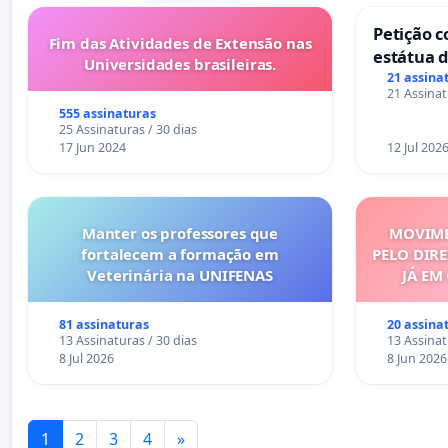
Petição c
Fim das Atividades de Extensão nas
estátua d
Universidades brasileiras.
mirante 
21 assina
21 Assinat
555 assinaturas
25 Assinaturas / 30 dias
17 Jun 2024
12 Jul 202
Manter os professores que
MOVIME
fortalecem a formação em
PELO DIRE
Veterinária na UNIFENAS
JÁ EM
81 assinaturas
20 assina
13 Assinaturas / 30 dias
13 Assinat
8 Jul 2026
8 Jun 2026
1
2
3
4
»