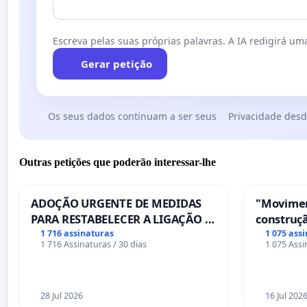
Escreva pelas suas próprias palavras. A IA redigirá uma
Gerar petição
Os seus dados continuam a ser seus
Privacidade desd
Outras petições que poderão interessar-lhe
ADOÇÃO URGENTE DE MEDIDAS
"Movimen
PARA RESTABELECER A LIGAÇÃO -
construçã
PONTE RS-129
serviços
1 716 assinaturas
1 075 ass
1 716 Assinaturas / 30 dias
1 075 Assi
Coimbra
28 Jul 2026
16 Jul 202