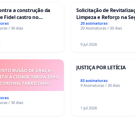
ontra a construção da
Solicitação de Revitaliza
e Fidel castro no
Limpeza e Reforço na S
do Caju
das Praças da Rua Cacho
turas
20 assinaturas
uras / 30 dias
20 Assinaturas / 30 dias
Sete Ilhas
6
9 Jul 2026
JUSTIÇA POR LETÍCIA
NTO BUSÃO DE GRAÇA –
ITO À CIDADE TARIFA ZERO
83 assinaturas
 CORONEL FABRICIANO
9 Assinaturas / 30 dias
turas
uras / 30 dias
1 Jul 2026