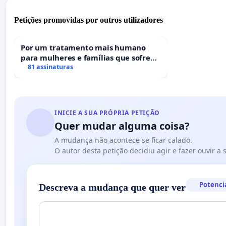
Petições promovidas por outros utilizadores
Por um tratamento mais humano
para mulheres e famílias que sofrem
uma perda gestacional nos hospitais
81 assinaturas
portugueses
INICIE A SUA PRÓPRIA PETIÇÃO
Quer mudar alguma coisa?
A mudança não acontece se ficar calado.
O autor desta petição decidiu agir e fazer ouvir a
Potenci
Descreva a mudança que quer ver