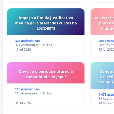
Impeça o fim da justificativa
Reverter 
médica para atestados curtos na
para as
UNIOESTE
Clube 
324 assinaturas
282 assin
324 Assinaturas / 30 dias
282 Assina
15 Jul 2026
15 Jul 202
Devolva o período noturno à
Denúnci
comunidade do Japuí
Azeved
Organiz
Milhões sã
115 assinaturas
6x1 enqu
115 Assinaturas / 30 dias
4 475 ass
compra 
84 Assinat
31 Jul 2026
14 Nov 20