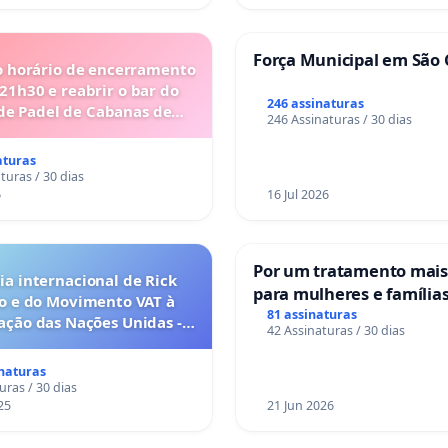
Força Municipal em São 
o horário de encerramento
 21h30 e reabrir o bar do
246 assinaturas
de Padel de Cabanas de
246 Assinaturas / 30 dias
Tavira
aturas
turas / 30 dias
6
16 Jul 2026
Por um tratamento mai
a internacional de Rick
para mulheres e família
o e do Movimento VAT à
sofrem uma perda gesta
81 assinaturas
ação das Nações Unidas -
42 Assinaturas / 30 dias
nos hospitais portugues
o escravizados pela escala
anto o lobby empresarial
inaturas
a omissão do Congresso.
uras / 30 dias
25
21 Jun 2026