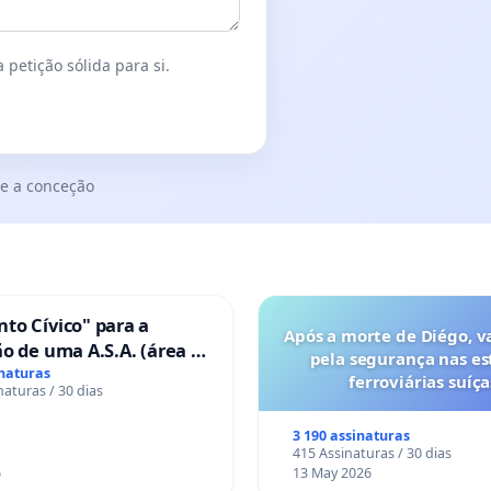
 petição sólida para si.
e a conceção
to Cívico" para a
Após a morte de Diégo, v
o de uma A.S.A. (área de
pela segurança nas es
 para autocaravanas) em
inaturas
ferroviárias suíça
naturas / 30 dias
3 190 assinaturas
415 Assinaturas / 30 dias
6
13 May 2026