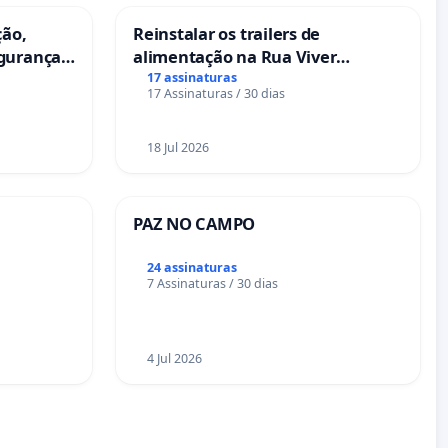
ção,
Reinstalar os trailers de
egurança
alimentação na Rua Viver
eira das
Salvador
17 assinaturas
17 Assinaturas / 30 dias
18 Jul 2026
PAZ NO CAMPO
24 assinaturas
7 Assinaturas / 30 dias
4 Jul 2026