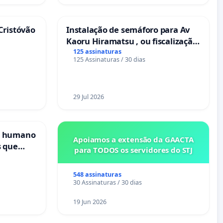
Cristóvão
Instalação de semáforo para Av
Kaoru Hiramatsu , ou fiscalização
Eletrônica
125 assinaturas
125 Assinaturas / 30 dias
29 Jul 2026
s humano
Apoiamos a extensão da GAACTA
s que
para TODOS os servidores do STJ
cional
es
548 assinaturas
30 Assinaturas / 30 dias
19 Jun 2026