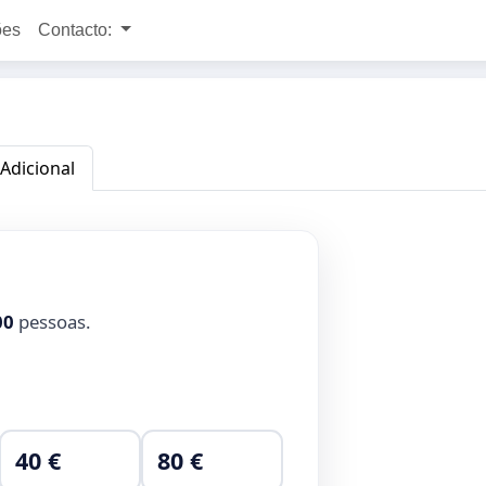
ões
Contacto:
 Adicional
00
pessoas.
40 €
80 €