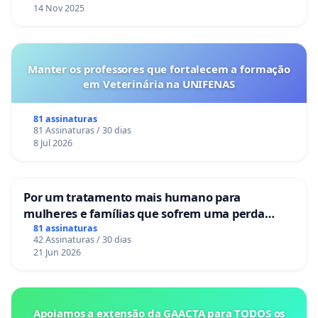
14 Nov 2025
Manter os professores que fortalecem a formação
em Veterinária na UNIFENAS
81 assinaturas
81 Assinaturas / 30 dias
8 Jul 2026
Por um tratamento mais humano para
mulheres e famílias que sofrem uma perda
gestacional nos hospitais portugueses
81 assinaturas
42 Assinaturas / 30 dias
21 Jun 2026
Apoiamos a extensão da GAACTA para TODOS os