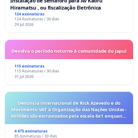
Instalação de semáforo para Av Kaoru
Hiramatsu , ou fiscalização Eletrônica
124 assinaturas
124 Assinaturas / 30 dias
29 Jul 2026
Devolva o período noturno à comunidade do Japuí
115 assinaturas
115 Assinaturas / 30 dias
31 Jul 2026
Denúncia internacional de Rick Azevedo e do
Movimento VAT à Organização das Nações Unidas -
Milhões são escravizados pela escala 6x1 enquanto
o lobby empresarial compra a omissão do
Congresso.
4 475 assinaturas
85 Assinaturas / 30 dias