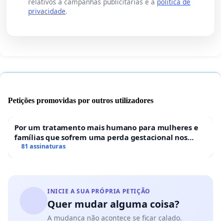
relativos a campanhas publicitárias e a
política de
privacidade
.
Petições promovidas por outros utilizadores
Por um tratamento mais humano para mulheres e
famílias que sofrem uma perda gestacional nos
hospitais portugueses
81 assinaturas
INICIE A SUA PRÓPRIA PETIÇÃO
Quer mudar alguma coisa?
A mudança não acontece se ficar calado.