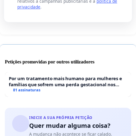
relativos a campanhas publicitárias e a
política de
privacidade
.
Petições promovidas por outros utilizadores
Por um tratamento mais humano para mulheres e
famílias que sofrem uma perda gestacional nos
hospitais portugueses
81 assinaturas
INICIE A SUA PRÓPRIA PETIÇÃO
Quer mudar alguma coisa?
A mudança não acontece se ficar calado.