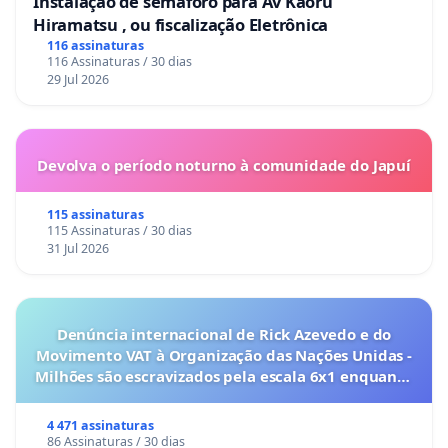
Instalação de semáforo para Av Kaoru
Hiramatsu , ou fiscalização Eletrônica
116 assinaturas
116 Assinaturas / 30 dias
29 Jul 2026
Devolva o período noturno à comunidade do Japuí
115 assinaturas
115 Assinaturas / 30 dias
31 Jul 2026
Denúncia internacional de Rick Azevedo e do
Movimento VAT à Organização das Nações Unidas -
Milhões são escravizados pela escala 6x1 enquanto
o lobby empresarial compra a omissão do
Congresso.
4 471 assinaturas
86 Assinaturas / 30 dias