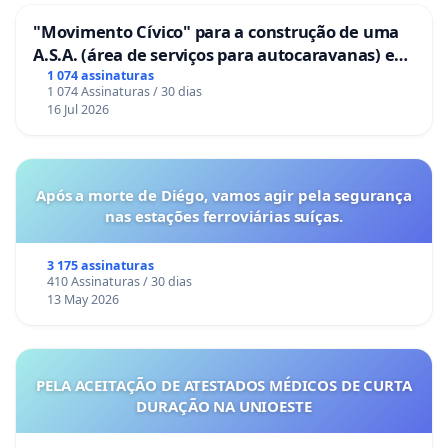
"Movimento Cívico" para a construção de uma
A.S.A. (área de serviços para autocaravanas) em
Coimbra
1 074 assinaturas
1 074 Assinaturas / 30 dias
16 Jul 2026
Após a morte de Diégo, vamos agir pela segurança
nas estações ferroviárias suíças.
3 175 assinaturas
410 Assinaturas / 30 dias
13 May 2026
PELA ACEITAÇÃO DE ATESTADOS MÉDICOS DE CURTA
DURAÇÃO NA UNIOESTE