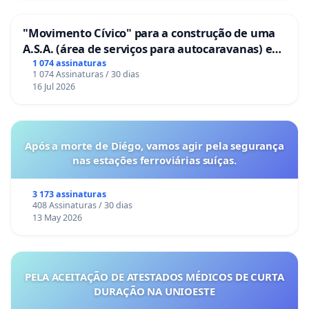
"Movimento Cívico" para a construção de uma
A.S.A. (área de serviços para autocaravanas) em
Coimbra
1 074 assinaturas
1 074 Assinaturas / 30 dias
16 Jul 2026
Após a morte de Diégo, vamos agir pela segurança
nas estações ferroviárias suíças.
3 173 assinaturas
408 Assinaturas / 30 dias
13 May 2026
PELA ACEITAÇÃO DE ATESTADOS MÉDICOS DE CURTA
DURAÇÃO NA UNIOESTE