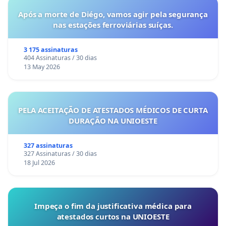
Após a morte de Diégo, vamos agir pela segurança
nas estações ferroviárias suíças.
3 175 assinaturas
404 Assinaturas / 30 dias
13 May 2026
PELA ACEITAÇÃO DE ATESTADOS MÉDICOS DE CURTA
DURAÇÃO NA UNIOESTE
327 assinaturas
327 Assinaturas / 30 dias
18 Jul 2026
Impeça o fim da justificativa médica para
atestados curtos na UNIOESTE