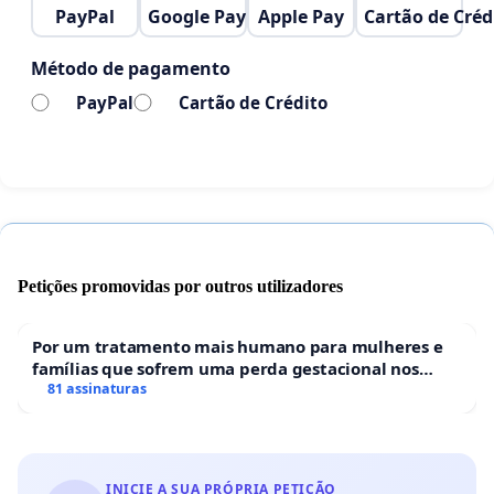
PayPal
Google Pay
Apple Pay
Cartão de Créd
Esperamos a colaboração de todos...
Método de pagamento
Ponta grossa,24/06/2025
PayPal
Cartão de Crédito
Petições promovidas por outros utilizadores
Por um tratamento mais humano para mulheres e
famílias que sofrem uma perda gestacional nos
hospitais portugueses
81 assinaturas
INICIE A SUA PRÓPRIA PETIÇÃO