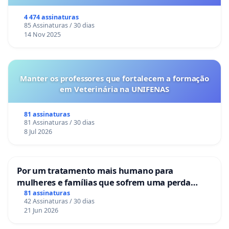
o lobby empresarial compra a omissão do
Congresso.
4 474 assinaturas
85 Assinaturas / 30 dias
14 Nov 2025
Manter os professores que fortalecem a formação
em Veterinária na UNIFENAS
81 assinaturas
81 Assinaturas / 30 dias
8 Jul 2026
Por um tratamento mais humano para
mulheres e famílias que sofrem uma perda
gestacional nos hospitais portugueses
81 assinaturas
42 Assinaturas / 30 dias
21 Jun 2026