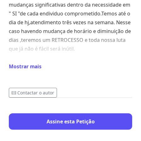
mudanças significativas dentro da necessidade em
" SI "de cada endividuo comprometido.Temos até o
dia de hj,atendimento três vezes na semana. Nesse
caso havendo mudança de horário e diminuição de
dias ,teremos um RETROCESSO e toda nossa luta
que já não é fácil será inútil.
2* SALÁRIO DO PROFESSOR
Mostrar mais
Toda diligência de funcionários do JAMAL F.BAZZI
tem sido prestativo e atencioso desde o início,no
Contactar o autor
entanto NEM TODOS estão sendo VALORIZADOS
como nosso Professor do JUDÔ está trabalhando a
tempo sem receber,sabemos que ele faz de
coração mas não é justo pois tem recursos que são
Assine esta Petição
DEVIDAMENTE SEPARADO E DESCONTADOS EM
IMPOSTOS DE NÓS MESMO PRA ESSE FIM.