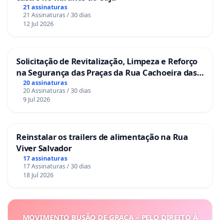
21 assinaturas
21 Assinaturas / 30 dias
12 Jul 2026
Solicitação de Revitalização, Limpeza e Reforço
na Segurança das Praças da Rua Cachoeira das
Sete Ilhas
20 assinaturas
20 Assinaturas / 30 dias
9 Jul 2026
Reinstalar os trailers de alimentação na Rua
Viver Salvador
17 assinaturas
17 Assinaturas / 30 dias
18 Jul 2026
MOVIMENTO BUSÃO DE GRAÇA – PELO DIREITO À