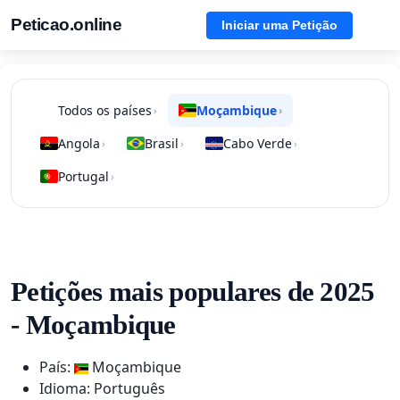
Peticao.online
Iniciar uma Petição
Todos os países
Moçambique
›
›
Angola
Brasil
Cabo Verde
›
›
›
Portugal
›
Petições mais populares de 2025
- Moçambique
País:
Moçambique
Idioma: Português