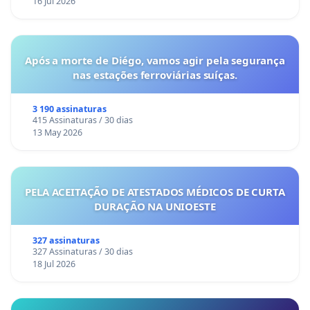
16 Jul 2026
Após a morte de Diégo, vamos agir pela segurança
nas estações ferroviárias suíças.
3 190 assinaturas
415 Assinaturas / 30 dias
13 May 2026
PELA ACEITAÇÃO DE ATESTADOS MÉDICOS DE CURTA
DURAÇÃO NA UNIOESTE
327 assinaturas
327 Assinaturas / 30 dias
18 Jul 2026