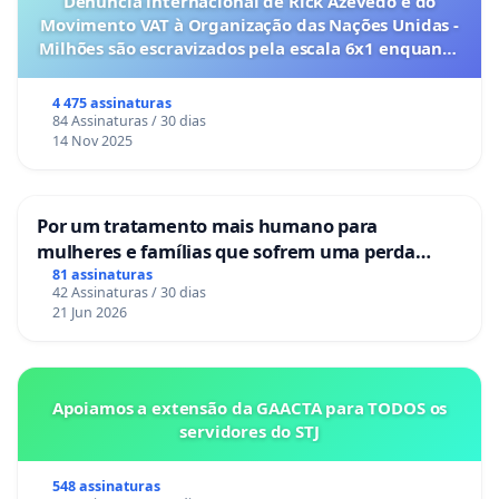
Denúncia internacional de Rick Azevedo e do
Movimento VAT à Organização das Nações Unidas -
Milhões são escravizados pela escala 6x1 enquanto
o lobby empresarial compra a omissão do
Congresso.
4 475 assinaturas
84 Assinaturas / 30 dias
14 Nov 2025
Por um tratamento mais humano para
mulheres e famílias que sofrem uma perda
gestacional nos hospitais portugueses
81 assinaturas
42 Assinaturas / 30 dias
21 Jun 2026
Apoiamos a extensão da GAACTA para TODOS os
servidores do STJ
548 assinaturas