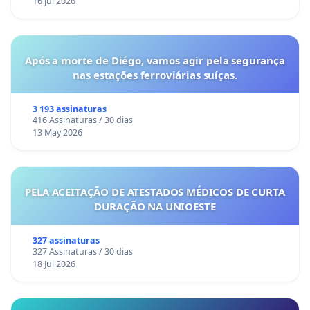
16 Jul 2026
Após a morte de Diégo, vamos agir pela segurança
nas estações ferroviárias suíças.
3 193 assinaturas
416 Assinaturas / 30 dias
13 May 2026
PELA ACEITAÇÃO DE ATESTADOS MÉDICOS DE CURTA
DURAÇÃO NA UNIOESTE
327 assinaturas
327 Assinaturas / 30 dias
18 Jul 2026