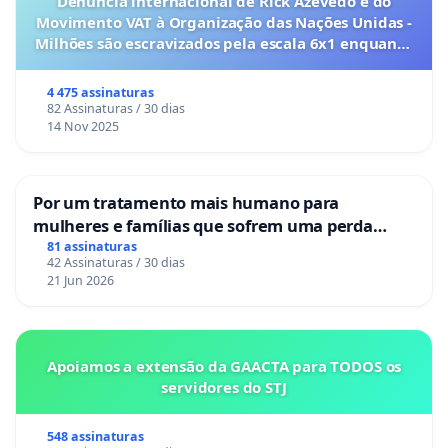
Denúncia internacional de Rick Azevedo e do
Movimento VAT à Organização das Nações Unidas -
Milhões são escravizados pela escala 6x1 enquanto
o lobby empresarial compra a omissão do
Congresso.
4 475 assinaturas
82 Assinaturas / 30 dias
14 Nov 2025
Por um tratamento mais humano para
mulheres e famílias que sofrem uma perda
gestacional nos hospitais portugueses
81 assinaturas
42 Assinaturas / 30 dias
21 Jun 2026
Apoiamos a extensão da GAACTA para TODOS os
servidores do STJ
548 assinaturas